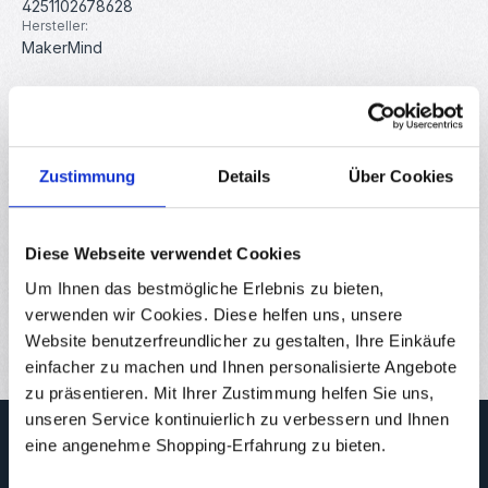
4251102678628
Hersteller:
MakerMind
Beschreibung
Diese Lochrasterplatte für 2020 V-Slot Alumiumprofile mit 3
Zustimmung
Details
Über Cookies
Rollen eignet sich ideal als Schlitten in 3D-Druckern, CNC-
Fräs…
Mehr
Eigenschaften
Diese Webseite verwendet Cookies
Downloads
Um Ihnen das bestmögliche Erlebnis zu bieten,
verwenden wir Cookies. Diese helfen uns, unsere
Bewertungen
Website benutzerfreundlicher zu gestalten, Ihre Einkäufe
einfacher zu machen und Ihnen personalisierte Angebote
zu präsentieren. Mit Ihrer Zustimmung helfen Sie uns,
unseren Service kontinuierlich zu verbessern und Ihnen
Newsletter
eine angenehme Shopping-Erfahrung zu bieten.
Abonnieren Sie jetzt unseren regelmäßig erscheinenden