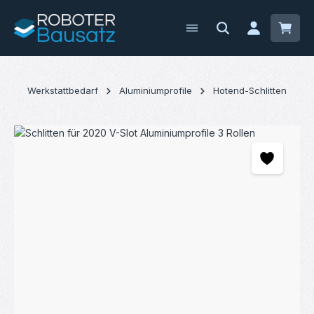
Zum Hauptinhalt springen
Waren
Werkstattbedarf
Aluminiumprofile
Hotend-Schlitten
Bildergalerie überspringen