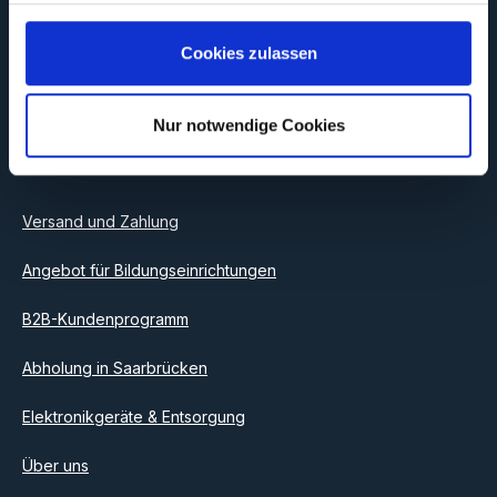
Newsletter, um rechtzeitig über neue Produkte und Angebote
informiert zu werden.
Cookies zulassen
E-Mail-Adresse*
Nur notwendige Cookies
Datenschutz
Information
Ich habe die
Datenschutzbestimmungen
zur Kenntnis
genommen und die
AGB
gelesen und bin mit ihnen
einverstanden.
Versand und Zahlung
Angebot für Bildungseinrichtungen
B2B-Kundenprogramm
Abholung in Saarbrücken
Elektronikgeräte & Entsorgung
Über uns