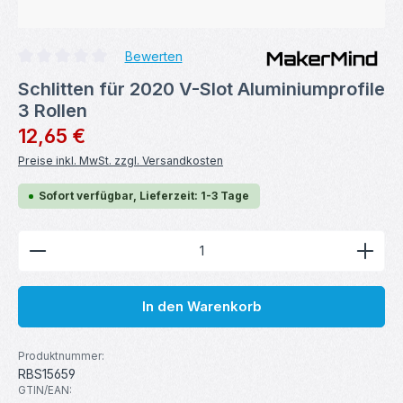
Bewerten
Durchschnittliche Bewertung von 0 von 5 Sternen
Schlitten für 2020 V-Slot Aluminiumprofile
3 Rollen
Regulärer Preis:
12,65 €
Preise inkl. MwSt. zzgl. Versandkosten
Sofort verfügbar, Lieferzeit: 1-3 Tage
Produkt Anzahl: Gib den gewünschten Wert ein ode
In den Warenkorb
Produktnummer:
RBS15659
GTIN/EAN: