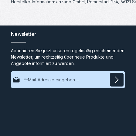
Hersteller-Information: anzado GmbH, Römerstadt 2-4, 66121 
Newsletter
Abonnieren Sie jetzt unseren regelmäßig erscheinenden
Newsletter, um rechtzeitig über neue Produkte und
Angebote informiert zu werden.
E-Mail-Adresse*
Datenschutz
Ich habe die
Datenschutzbestimmungen
zur Kenntnis
genommen und die
AGB
gelesen und bin mit ihnen
einverstanden.