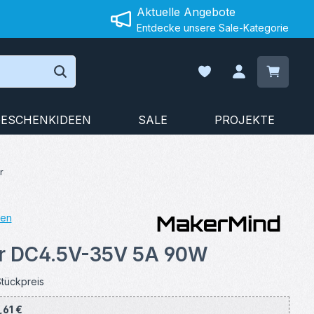
Aktuelle Angebote
Entdecke unsere Sale-Kategorie
Warenko
Du hast 0 Produkte auf
ESCHENKIDEEN
SALE
PROJEKTE
r
gen
on 4.94 von 5 Sternen
r DC4.5V-35V 5A 90W
tückpreis
,61 €