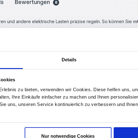
ds
Bewertungen
8
en und andere elektrische Lasten präzise regeln. So können Sie m
odass er sich für verschiedene Anwendungen eignet. Egal ob für kle
ität, die Sie benötigen.
Details
der Lage, auch stärkere Motoren zu betreiben. Damit können Sie ei
Cookies
rs
rlebnis zu bieten, verwenden wir Cookies. Diese helfen uns, u
alten, Ihre Einkäufe einfacher zu machen und Ihnen personalisie
 Potentiometer können Sie den Duty Cycle des PWM-Signals steuer
 Sie uns, unseren Service kontinuierlich zu verbessern und Ihn
ersorgung zu stoppen.
Nur notwendige Cookies