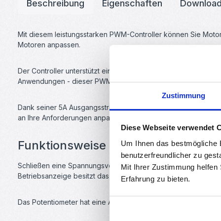
Beschreibung
Eigenschaften
Downloa
Mit diesem leistungsstarken PWM-Controller können Sie Motor
Motoren anpassen.
Der Controller unterstützt einen breiten Spannungsbereich, s
Anwendungen - dieser PWM-Controller bietet Ihnen die Flexibil
Zustimmung
Dank seiner 5A Ausgangsstromkapazität ist der Controller in 
an Ihre Anforderungen anpassen.
Diese Webseite verwendet 
Funktionsweise des PWM-Controlle
Um Ihnen das bestmögliche E
benutzerfreundlicher zu gest
Schließen eine Spannungsversorgung und Ihren Motor an. Am
Mit Ihrer Zustimmung helfen
Betriebsanzeige besitzt das Modul eine rote LED.
Erfahrung zu bieten.
Das Potentiometer hat eine Aussstellung, um die Spannungsv