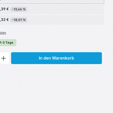
,39 €
-13,66 %
,32 €
-18,01 %
sten
 1-3 Tage
ib den gewünschten Wert ein oder benu
In den Warenkorb