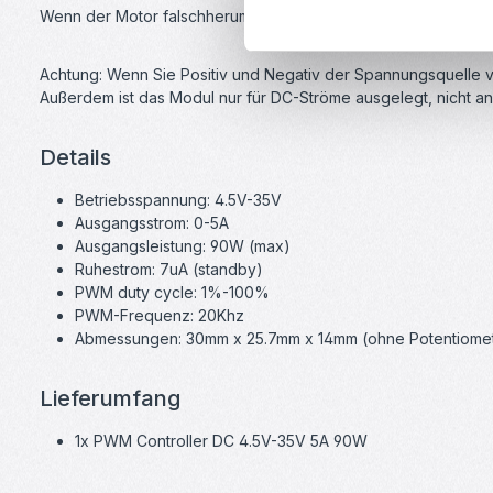
Wenn der Motor falschherum dreht, können Sie die Motoransch
Achtung: Wenn Sie Positiv und Negativ der Spannungsquelle 
Außerdem ist das Modul nur für DC-Ströme ausgelegt, nicht a
Details
Betriebsspannung: 4.5V-35V
Ausgangsstrom: 0-5A
Ausgangsleistung: 90W (max)
Ruhestrom: 7uA (standby)
PWM duty cycle: 1%-100%
PWM-Frequenz: 20Khz
Abmessungen: 30mm x 25.7mm x 14mm (ohne Potentiome
Lieferumfang
1x PWM Controller DC 4.5V-35V 5A 90W