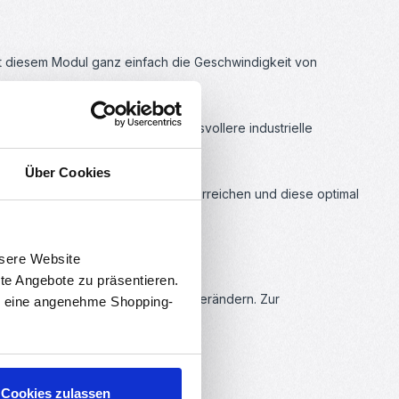
it diesem Modul ganz einfach die Geschwindigkeit von
ine Hobbyprojekte oder anspruchsvollere industrielle
Über Cookies
ne präzise Steuerung der Motoren erreichen und diese optimal
nsere Website
rte Angebote zu präsentieren.
n, um den Output des Moduls zu verändern. Zur
en eine angenehme Shopping-
Cookies zulassen