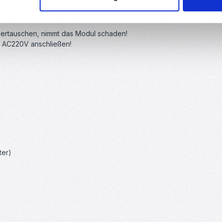
lüsse vertauschen. Dadurch invertieren Sie die Drehrichtung des M
vertauschen, nimmt das Modul schaden!
n AC220V anschließen!
ter)