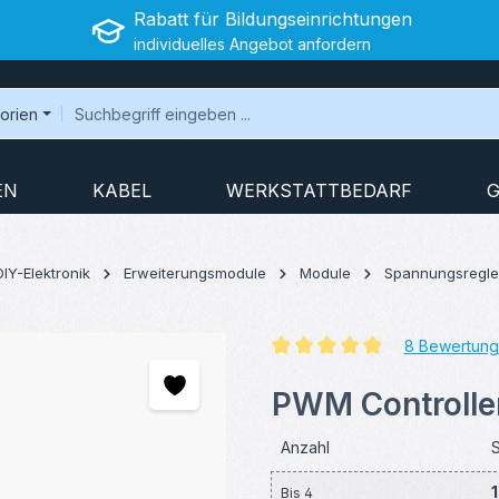
Rabatt für Bildungseinrichtungen
individuelles Angebot anfordern
gorien
EN
KABEL
WERKSTATTBEDARF
G
DIY-Elektronik
Erweiterungsmodule
Module
Spannungsregle
8 Bewertun
Durchschnittliche Bewertung v
PWM Controlle
Anzahl
S
1
Bis
4