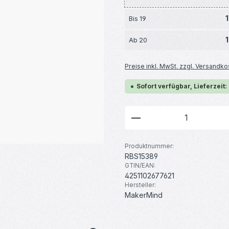
1
Bis
19
1
Ab
20
Preise inkl. MwSt. zzgl. Versandko
Sofort verfügbar, Lieferzeit:
Produkt Anzahl: G
Produktnummer:
RBS15389
GTIN/EAN:
4251102677621
Hersteller:
MakerMind