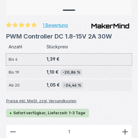
1 Bewertung
Durchschnittliche Bewertung von 5 von 5 Sternen
PWM Controller DC 1.8-15V 2A 30W
Anzahl
Stückpreis
1,39 €
Bis
4
1,10 €
Bis
19
-20,86 %
1,05 €
Ab
20
-24,46 %
Preise inkl. MwSt. zzgl. Versandkosten
Sofort verfügbar, Lieferzeit: 1-3 Tage
Produkt Anzahl: Gib den gewünschten Wert ein ode