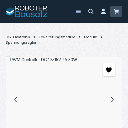
Zum Hauptinhalt springen
Waren
DIY-Elektronik
Erweiterungsmodule
Module
Spannungsregler
Bildergalerie überspringen