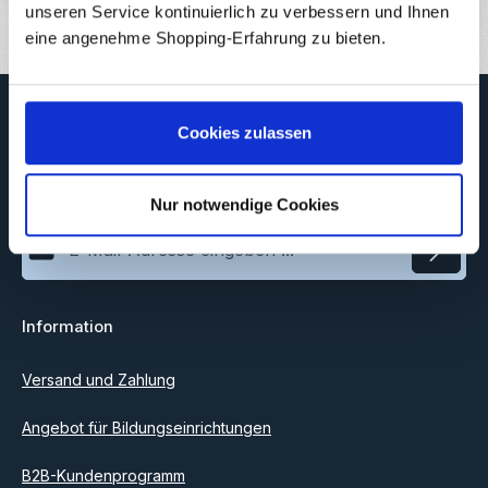
1
unseren Service kontinuierlich zu verbessern und Ihnen
eine angenehme Shopping-Erfahrung zu bieten.
Newsletter
Cookies zulassen
Abonnieren Sie jetzt unseren regelmäßig erscheinenden
Newsletter, um rechtzeitig über neue Produkte und Angebote
informiert zu werden.
Nur notwendige Cookies
E-Mail-Adresse*
Datenschutz
Information
Ich habe die
Datenschutzbestimmungen
zur Kenntnis
genommen und die
AGB
gelesen und bin mit ihnen
einverstanden.
Versand und Zahlung
Angebot für Bildungseinrichtungen
B2B-Kundenprogramm