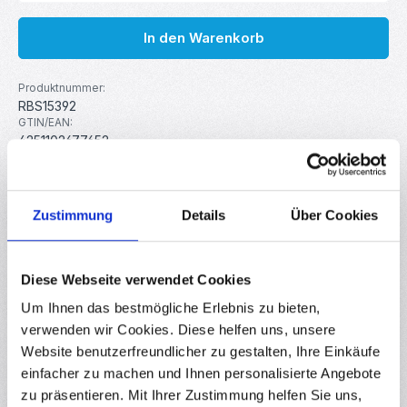
In den Warenkorb
Produktnummer:
RBS15392
GTIN/EAN:
4251102677652
Hersteller:
MakerMind
Zustimmung
Details
Über Cookies
Beschreibung
Mit diesem leistungsstarken PWM-Controller können Sie
Diese Webseite verwendet Cookies
Motoren und andere elektrische Lasten präzise regeln. So
können Sie…
Mehr
Um Ihnen das bestmögliche Erlebnis zu bieten,
verwenden wir Cookies. Diese helfen uns, unsere
Eigenschaften
Website benutzerfreundlicher zu gestalten, Ihre Einkäufe
Downloads
einfacher zu machen und Ihnen personalisierte Angebote
zu präsentieren. Mit Ihrer Zustimmung helfen Sie uns,
Bewertungen