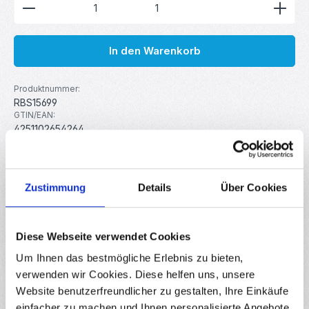
Produkt Anzahl: Gib den gewünschten Wert ein ode
1
In den Warenkorb
Produktnummer:
RBS15699
GTIN/EAN:
4251102654264
Hersteller:
Polymaker
Zustimmung
Details
Über Cookies
Beschreibung
Das PolyLite ™ PETG von Polymaker liegt genau zwischen
Diese Webseite verwendet Cookies
dem steifen und starken PLA und dem robusten,
schlagfesten ABS. Es l…
Mehr
Um Ihnen das bestmögliche Erlebnis zu bieten,
verwenden wir Cookies. Diese helfen uns, unsere
Eigenschaften
Website benutzerfreundlicher zu gestalten, Ihre Einkäufe
Hersteller
einfacher zu machen und Ihnen personalisierte Angebote