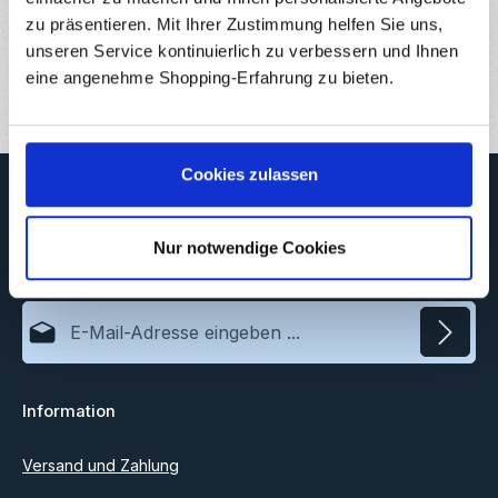
zu präsentieren. Mit Ihrer Zustimmung helfen Sie uns,
Downloads
unseren Service kontinuierlich zu verbessern und Ihnen
Bewertungen
eine angenehme Shopping-Erfahrung zu bieten.
Cookies zulassen
Newsletter
Abonnieren Sie jetzt unseren regelmäßig erscheinenden
Nur notwendige Cookies
Newsletter, um rechtzeitig über neue Produkte und Angebote
informiert zu werden.
E-Mail-Adresse*
Datenschutz
Information
Ich habe die
Datenschutzbestimmungen
zur Kenntnis
genommen und die
AGB
gelesen und bin mit ihnen
einverstanden.
Versand und Zahlung