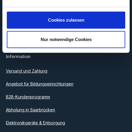
Abonnieren Sie jetzt unseren regelmäßig erscheinenden
Newsletter, um rechtzeitig über neue Produkte und Angebote
informiert zu werden.
Cookies zulassen
E-Mail-Adresse*
Nur notwendige Cookies
Datenschutz
Information
Ich habe die
Datenschutzbestimmungen
zur Kenntnis
genommen und die
AGB
gelesen und bin mit ihnen
einverstanden.
Versand und Zahlung
Angebot für Bildungseinrichtungen
B2B-Kundenprogramm
Abholung in Saarbrücken
Elektronikgeräte & Entsorgung