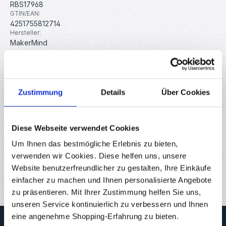
RBS17968
GTIN/EAN:
4251755812714
Hersteller:
MakerMind
Beschreibung
Zustimmung
Details
Über Cookies
Der PMS5003T kombiniert einen hochpräzisen
Feinstaubsensor mit zusätzlichen Sensoren für Temperatur
und Luftfeuchtigkeit –…
Mehr
Diese Webseite verwendet Cookies
Eigenschaften
Um Ihnen das bestmögliche Erlebnis zu bieten,
Downloads
verwenden wir Cookies. Diese helfen uns, unsere
Website benutzerfreundlicher zu gestalten, Ihre Einkäufe
Bewertungen
einfacher zu machen und Ihnen personalisierte Angebote
zu präsentieren. Mit Ihrer Zustimmung helfen Sie uns,
unseren Service kontinuierlich zu verbessern und Ihnen
eine angenehme Shopping-Erfahrung zu bieten.
Newsletter