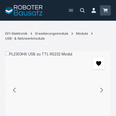
Zum Hauptinhalt springen
Waren
DIY-Elektronik
Erweiterungsmodule
Module
USB- & Netzwerkmodule
Bildergalerie überspringen