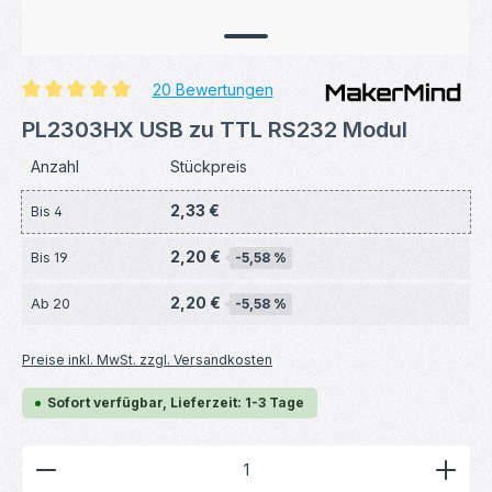
20 Bewertungen
Durchschnittliche Bewertung von 4.98 von 5 Sternen
PL2303HX USB zu TTL RS232 Modul
Anzahl
Stückpreis
2,33 €
Bis
4
2,20 €
Bis
19
-5,58 %
2,20 €
Ab
20
-5,58 %
Preise inkl. MwSt. zzgl. Versandkosten
Sofort verfügbar, Lieferzeit: 1-3 Tage
Produkt Anzahl: Gib den gewünschten Wert ein ode