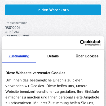
In den Warenkorb
Produktnummer:
RBS10006
GTIN/EAN:
4251102664775
Hersteller:
MakerMind
Gewicht:
0.027 kg
Zustimmung
Details
Über Cookies
Beschreibung
Diese Webseite verwendet Cookies
PL2303HX USB zu TTL RS232 Modul Das PL2303HX USB zu
Um Ihnen das bestmögliche Erlebnis zu bieten,
TTL RS232 Modul stellt über den USB Port eines PC's eine
verwenden wir Cookies. Diese helfen uns, unsere
Verbindung zu…
Mehr
Website benutzerfreundlicher zu gestalten, Ihre Einkäufe
Downloads
einfacher zu machen und Ihnen personalisierte Angebote
zu präsentieren. Mit Ihrer Zustimmung helfen Sie uns,
Bewertungen