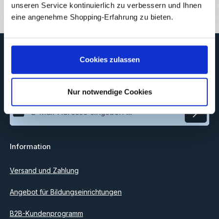
20
unseren Service kontinuierlich zu verbessern und Ihnen
eine angenehme Shopping-Erfahrung zu bieten.
Newsletter
Cookies zulassen
Abonnieren Sie jetzt unseren regelmäßig erscheinenden
Newsletter, um rechtzeitig über neue Produkte und Angebote
informiert zu werden.
Nur notwendige Cookies
E-Mail-Adresse*
Datenschutz
Information
Ich habe die
Datenschutzbestimmungen
zur Kenntnis
genommen und die
AGB
gelesen und bin mit ihnen
einverstanden.
Versand und Zahlung
Angebot für Bildungseinrichtungen
B2B-Kundenprogramm