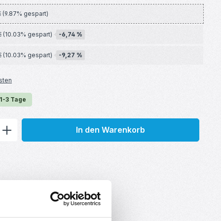
€
(9.87% gespart)
-6,74 %
€
(10.03% gespart)
-9,27 %
€
(10.03% gespart)
sten
 1-3 Tage
ib den gewünschten Wert ein oder benu
In den Warenkorb