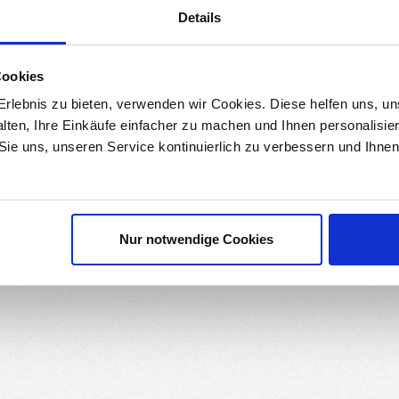
0.009 kg
Details
n
3
Cookies
rlebnis zu bieten, verwenden wir Cookies. Diese helfen uns, u
ul
alten, Ihre Einkäufe einfacher zu machen und Ihnen personalisie
 Sie uns, unseren Service kontinuierlich zu verbessern und Ihn
andeln von analogen Signalen zu digitalen Signalen und umgekehrt.
lgt ganz einfach über eine Mikrocontrollerplattform, z.B. Arduino. H
Nur notwendige Cookies