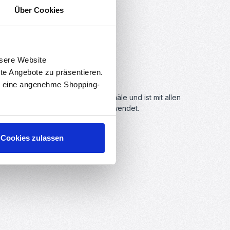
Über Cookies
nsere Website
rte Angebote zu präsentieren.
en eine angenehme Shopping-
 Es hat insgesamt 4 Eingangskanäle und ist mit allen
ierzu wird einfach der I2C-BUS verwendet.
Cookies zulassen