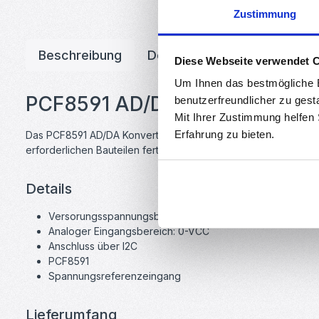
Zustimmung
Beschreibung
Downloads
Bewertunge
Diese Webseite verwendet 
Um Ihnen das bestmögliche E
PCF8591 AD/DA Konverter Mod
benutzerfreundlicher zu gest
Mit Ihrer Zustimmung helfen
Erfahrung zu bieten.
Das PCF8591 AD/DA Konverter Modul eignet sich ideal zum Umw
erforderlichen Bauteilen fertig bestückt. Die Ansteuerung erfo
Details
Versorungsspannungsbereich 3.3-5V
Analoger Eingangsbereich: 0-VCC
Anschluss über I2C
PCF8591
Spannungsreferenzeingang
Lieferumfang