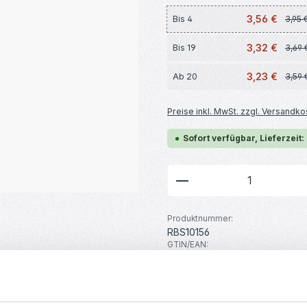
3,56 €
Bis
4
3,95 
3,32 €
Bis
19
3,69 
3,23 €
Ab
20
3,59 
Preise inkl. MwSt. zzgl. Versandko
Sofort verfügbar, Lieferzeit:
Produkt Anzahl: G
Produktnummer:
RBS10156
GTIN/EAN:
4251102665727
Hersteller:
MakerMind
Gewicht: