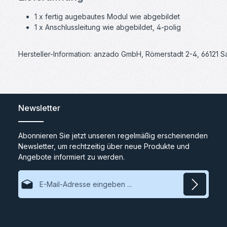
1 x fertig augebautes Modul wie abgebildet
1 x Anschlussleitung wie abgebildet, 4-polig
Hersteller-Information: anzado GmbH, Römerstadt 2-4, 66121 
Newsletter
Abonnieren Sie jetzt unseren regelmäßig erscheinenden
Newsletter, um rechtzeitig über neue Produkte und
Angebote informiert zu werden.
E-Mail-Adresse*
Datenschutz
Ich habe die
Datenschutzbestimmungen
zur Kenntnis