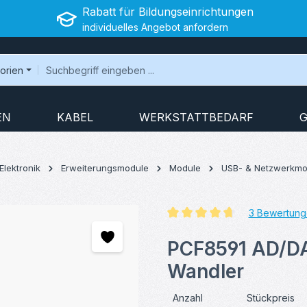
Rabatt für Bildungseinrichtungen
individuelles Angebot anfordern
gorien
EN
KABEL
WERKSTATTBEDARF
G
Elektronik
Erweiterungsmodule
Module
USB- & Netzwerkmo
3 Bewertung
Durchschnittliche Bewertung v
PCF8591 AD/DA 
Wandler
Anzahl
Stückpreis