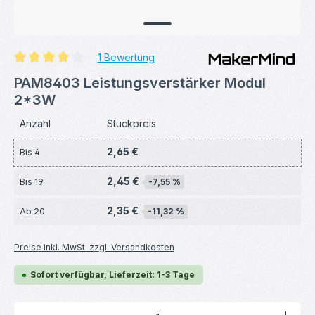
1 Bewertung
Durchschnittliche Bewertung von 4 von 5 Sternen
PAM8403 Leistungsverstärker Modul
2*3W
Anzahl
Stückpreis
2,65 €
Bis
4
2,45 €
Bis
19
-7,55 %
2,35 €
Ab
20
-11,32 %
Preise inkl. MwSt. zzgl. Versandkosten
Sofort verfügbar, Lieferzeit: 1-3 Tage
Produkt Anzahl: Gib den gewünschten Wert ein ode