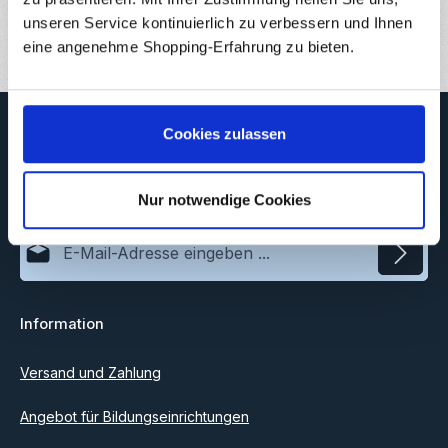
Bewertungen
unseren Service kontinuierlich zu verbessern und Ihnen
1
eine angenehme Shopping-Erfahrung zu bieten.
Newsletter
Cookies zulassen
Abonnieren Sie jetzt unseren regelmäßig erscheinenden
Newsletter, um rechtzeitig über neue Produkte und Angebote
informiert zu werden.
Nur notwendige Cookies
E-Mail-Adresse*
Datenschutz
Information
Ich habe die
Datenschutzbestimmungen
zur Kenntnis
genommen und die
AGB
gelesen und bin mit ihnen
einverstanden.
Versand und Zahlung
Angebot für Bildungseinrichtungen