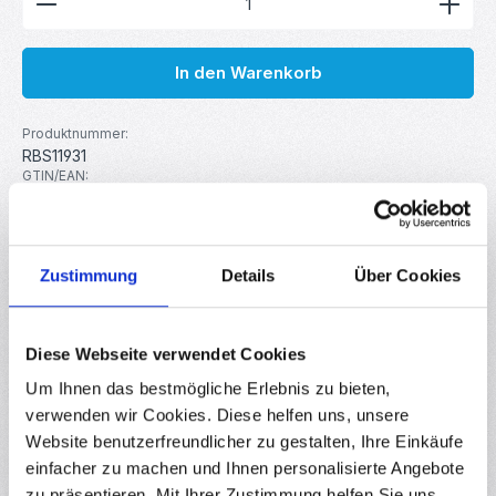
In den Warenkorb
Produktnummer:
RBS11931
GTIN/EAN:
4251102671926
Hersteller:
MakerMind
Gewicht:
Zustimmung
Details
Über Cookies
0.009 kg
Diese Webseite verwendet Cookies
Beschreibung
Um Ihnen das bestmögliche Erlebnis zu bieten,
Digitales Mini-Verstärkermodul PAM8403. Das Modul wird
verwenden wir Cookies. Diese helfen uns, unsere
mit 5V versorgt und kann dann ein Stereosignal mit 2x3 Watt
ausgeb…
Mehr
Website benutzerfreundlicher zu gestalten, Ihre Einkäufe
einfacher zu machen und Ihnen personalisierte Angebote
Downloads
zu präsentieren. Mit Ihrer Zustimmung helfen Sie uns,