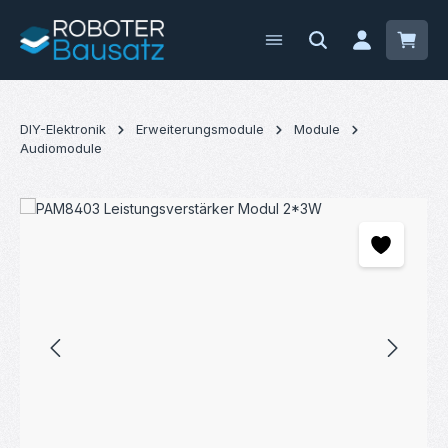
Zum Hauptinhalt springen
Waren
DIY-Elektronik
Erweiterungsmodule
Module
Audiomodule
Bildergalerie überspringen