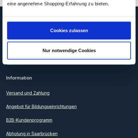
eine angenehme Shopping-Erfahrung zu bieten.
Newsletter
Abonnieren Sie jetzt unseren regelmäßig erscheinenden
Cookies zulassen
Newsletter, um rechtzeitig über neue Produkte und Angebote
informiert zu werden.
E-Mail-Adresse*
Nur notwendige Cookies
Datenschutz
Information
Ich habe die
Datenschutzbestimmungen
zur Kenntnis
genommen und die
AGB
gelesen und bin mit ihnen
einverstanden.
Versand und Zahlung
Angebot für Bildungseinrichtungen
B2B-Kundenprogramm
Abholung in Saarbrücken