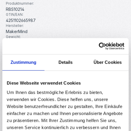
Produktnummer:
RBS10214
GTIN/EAN:
4251102665987
Hersteller:
MakerMind
Gewicht:
0.025 kg
Zustimmung
Details
Über Cookies
Beschreibung
Nylon PU Handschuhe antistatisch Mit den PU beschichteten
Handschuhe kann problemlos mit elektronischen Bauteilen
Diese Webseite verwendet Cookies
gearbeite…
Mehr
Um Ihnen das bestmögliche Erlebnis zu bieten,
Eigenschaften
verwenden wir Cookies. Diese helfen uns, unsere
Downloads
Website benutzerfreundlicher zu gestalten, Ihre Einkäufe
einfacher zu machen und Ihnen personalisierte Angebote
Bewertungen
5
zu präsentieren. Mit Ihrer Zustimmung helfen Sie uns,
unseren Service kontinuierlich zu verbessern und Ihnen