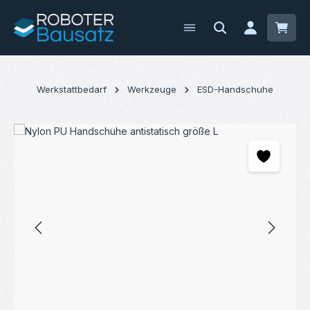
Zum Hauptinhalt springen
Waren
Werkstattbedarf
Werkzeuge
ESD-Handschuhe
Bildergalerie überspringen