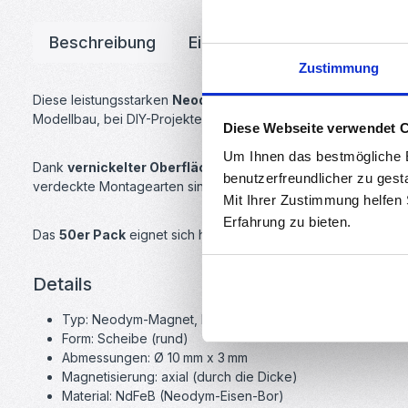
Beschreibung
Eigenschaften
Herstelle
Zustimmung
Diese leistungsstarken
Neodym-Scheibenmagnete
im Forma
Modellbau, bei DIY-Projekten, in der Werkstatt oder zur Befes
Diese Webseite verwendet 
Um Ihnen das bestmögliche E
Dank
vernickelter Oberfläche
sind die Magnete optimal gege
benutzerfreundlicher zu gest
verdeckte Montagearten sind.
Mit Ihrer Zustimmung helfen
Erfahrung zu bieten.
Das
50er Pack
eignet sich hervorragend für Serienanwendung
Details
Typ: Neodym-Magnet, N35
Form: Scheibe (rund)
Abmessungen: Ø 10 mm x 3 mm
Magnetisierung: axial (durch die Dicke)
Material: NdFeB (Neodym-Eisen-Bor)