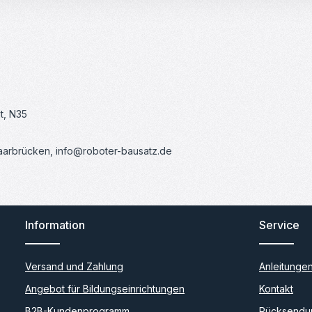
t, N35
Saarbrücken, info@roboter-bausatz.de
Information
Service
Versand und Zahlung
Anleitunge
Angebot für Bildungseinrichtungen
Kontakt
B2B-Kundenprogramm
Rücksendu