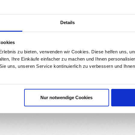
r
Downloads
Bewertungen
Details
t 10 x 3 mm bieten hohe Haftkraft bei kompakter Größe – perfekt g
tigung – die
N35-Supermagnete
liefern zuverlässige Ergebnisse.
Cookies
rlebnis zu bieten, verwenden wir Cookies. Diese helfen uns, u
n äußere Einflüsse geschützt. Die Magnetisierung erfolgt
axial dur
alten, Ihre Einkäufe einfacher zu machen und Ihnen personalisie
 Sie uns, unseren Service kontinuierlich zu verbessern und Ihn
en, Vorratshaltung oder kreative Projekte mit hohem Magnetbedarf
Nur notwendige Cookies