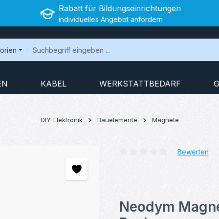
Rabatt für Bildungseinrichtungen
individuelles Angebot anfordern
gorien
EN
KABEL
WERKSTATTBEDARF
G
DIY-Elektronik
Bauelemente
Magnete
Bewerten
Durchschnittliche Bewertung v
Neodym Magne