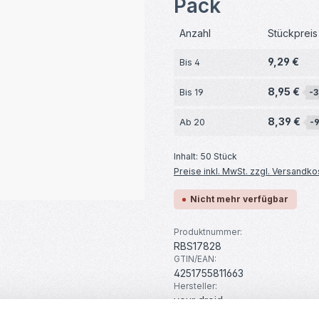
Pack
Anzahl
Stückpreis
9,29 €
Bis
4
8,95 €
Bis
19
-3
8,39 €
Ab
20
-
Inhalt:
50 Stück
Preise inkl. MwSt. zzgl. Versandko
Nicht mehr verfügbar
Produktnummer:
RBS17828
GTIN/EAN:
4251755811663
Hersteller:
your droid