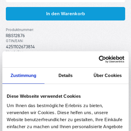
In den Warenkorb
Produktnummer:
RBS12876
GTIN/EAN:
4251102673814
Hersteller:
MakerMind
Gewicht:
0.38 kg
Zustimmung
Details
Über Cookies
Beschreibung
Diese Webseite verwendet Cookies
Nema 17 Schrittmotor mit integrierter 300mm
Trapezgewindespindel zum Eigenbau einer 3D-Drucker Z-
Um Ihnen das bestmögliche Erlebnis zu bieten,
Achse. Details…
Mehr
verwenden wir Cookies. Diese helfen uns, unsere
Website benutzerfreundlicher zu gestalten, Ihre Einkäufe
Eigenschaften
einfacher zu machen und Ihnen personalisierte Angebote