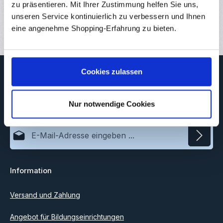
Downloads
zu präsentieren. Mit Ihrer Zustimmung helfen Sie uns,
unseren Service kontinuierlich zu verbessern und Ihnen
Bewertungen
1
eine angenehme Shopping-Erfahrung zu bieten.
Newsletter
Cookies zulassen
Abonnieren Sie jetzt unseren regelmäßig erscheinenden
Newsletter, um rechtzeitig über neue Produkte und Angebote
Nur notwendige Cookies
informiert zu werden.
E-Mail-Adresse*
Datenschutz
Information
Ich habe die
Datenschutzbestimmungen
zur Kenntnis
genommen und die
AGB
gelesen und bin mit ihnen
einverstanden.
Versand und Zahlung
Angebot für Bildungseinrichtungen