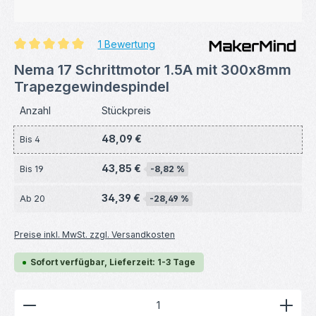
1 Bewertung
Durchschnittliche Bewertung von 5 von 5 Sternen
Nema 17 Schrittmotor 1.5A mit 300x8mm
Trapezgewindespindel
Anzahl
Stückpreis
48,09 €
Bis
4
43,85 €
Bis
19
-8,82 %
34,39 €
Ab
20
-28,49 %
Preise inkl. MwSt. zzgl. Versandkosten
Sofort verfügbar, Lieferzeit: 1-3 Tage
Produkt Anzahl: Gib den gewünschten Wert ein ode