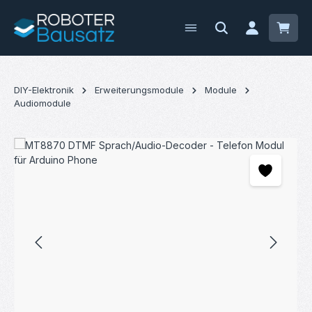
Zum Hauptinhalt springen
Waren
DIY-Elektronik
Erweiterungsmodule
Module
Audiomodule
Bildergalerie überspringen