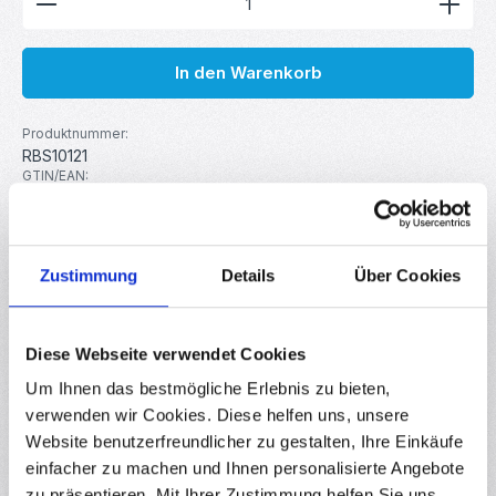
In den Warenkorb
Produktnummer:
RBS10121
GTIN/EAN:
4251102665444
Hersteller:
MakerMind
Gewicht:
Zustimmung
Details
Über Cookies
0.005 kg
Diese Webseite verwendet Cookies
Beschreibung
Um Ihnen das bestmögliche Erlebnis zu bieten,
Das Modul mit dem verbauten MT8870-IC ist in der Lage,
verwenden wir Cookies. Diese helfen uns, unsere
DTMF-modulierte Signale von einer Audioquelle zu
dekodieren. Verwend…
Mehr
Website benutzerfreundlicher zu gestalten, Ihre Einkäufe
einfacher zu machen und Ihnen personalisierte Angebote
Downloads
zu präsentieren. Mit Ihrer Zustimmung helfen Sie uns,