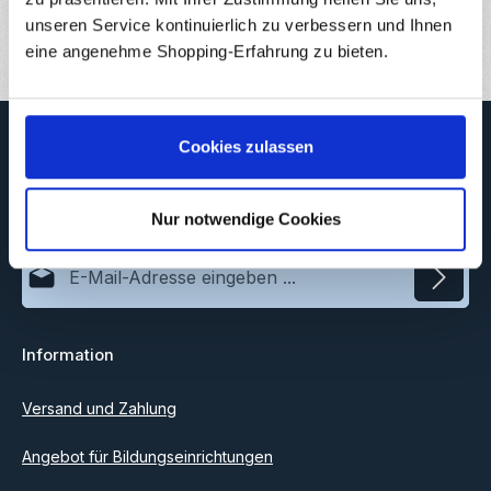
Bewertungen
unseren Service kontinuierlich zu verbessern und Ihnen
3
eine angenehme Shopping-Erfahrung zu bieten.
Newsletter
Cookies zulassen
Abonnieren Sie jetzt unseren regelmäßig erscheinenden
Newsletter, um rechtzeitig über neue Produkte und Angebote
informiert zu werden.
Nur notwendige Cookies
E-Mail-Adresse*
Datenschutz
Information
Ich habe die
Datenschutzbestimmungen
zur Kenntnis
genommen und die
AGB
gelesen und bin mit ihnen
einverstanden.
Versand und Zahlung
Angebot für Bildungseinrichtungen