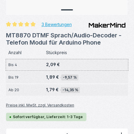
3 Bewertungen
Durchschnittliche Bewertung von 5 von 5 Sternen
MT8870 DTMF Sprach/Audio-Decoder -
Telefon Modul für Arduino Phone
Anzahl
Stückpreis
2,09 €
Bis
4
1,89 €
Bis
19
-9,57 %
1,79 €
Ab
20
-14,35 %
Preise inkl. MwSt. zzgl. Versandkosten
Sofort verfügbar, Lieferzeit: 1-3 Tage
Produkt Anzahl: Gib den gewünschten Wert ein ode