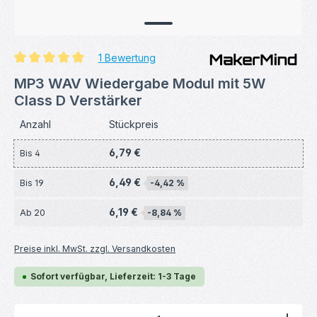
1 Bewertung
Durchschnittliche Bewertung von 5 von 5 Sternen
MP3 WAV Wiedergabe Modul mit 5W
Class D Verstärker
Anzahl
Stückpreis
6,79 €
Bis
4
6,49 €
Bis
19
-4,42 %
6,19 €
Ab
20
-8,84 %
Preise inkl. MwSt. zzgl. Versandkosten
Sofort verfügbar, Lieferzeit: 1-3 Tage
Produkt Anzahl: Gib den gewünschten Wert ein ode