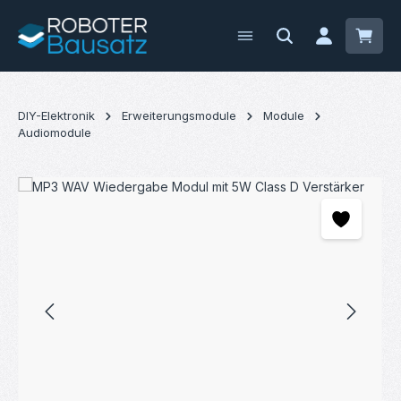
Zum Hauptinhalt springen
Waren
DIY-Elektronik
Erweiterungsmodule
Module
Audiomodule
Bildergalerie überspringen