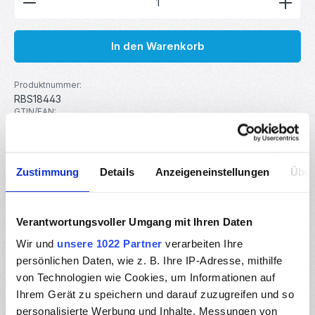
In den Warenkorb
Produktnummer:
RBS18443
GTIN/EAN:
4251755817641
Hersteller:
MakerMind
Zustimmung
Details
Anzeigeneinstellungen
Über
Beschreibung
Verantwortungsvoller Umgang mit Ihren Daten
Das MP3 WAV Wiedergabe Modul YS M3 ist ein kompaktes
Audio Modul mit integriertem 5W Class D Verstärker und
Wir und
unsere 1022 Partner
verarbeiten Ihre
eignet sich ide…
Mehr
persönlichen Daten, wie z. B. Ihre IP-Adresse, mithilfe
Eigenschaften
von Technologien wie Cookies, um Informationen auf
Ihrem Gerät zu speichern und darauf zuzugreifen und so
Downloads
personalisierte Werbung und Inhalte, Messungen von