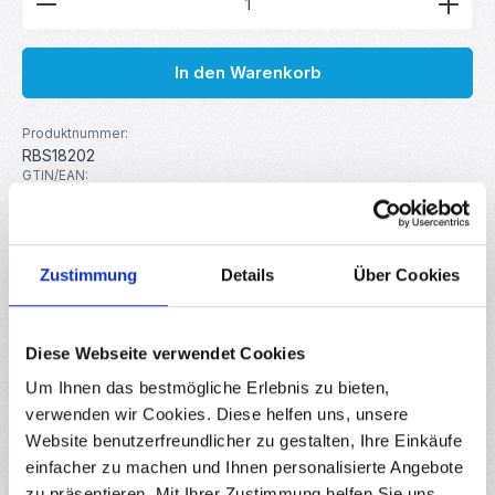
In den Warenkorb
Produktnummer:
RBS18202
GTIN/EAN:
4251755813858
Hersteller:
MakerMind
Zustimmung
Details
Über Cookies
Beschreibung
Die Montageplatte 6060-8 in Schwarz ist eine robuste
Diese Webseite verwendet Cookies
Verbindungslösung für Aluminiumprofile. Mit den Maßen 120
Um Ihnen das bestmögliche Erlebnis zu bieten,
× 60 × 4 mm…
Mehr
verwenden wir Cookies. Diese helfen uns, unsere
Eigenschaften
Website benutzerfreundlicher zu gestalten, Ihre Einkäufe
einfacher zu machen und Ihnen personalisierte Angebote
Downloads
zu präsentieren. Mit Ihrer Zustimmung helfen Sie uns,