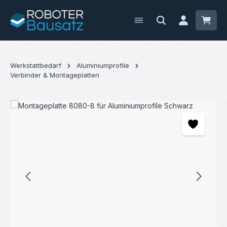
Zum Hauptinhalt springen
Waren
Werkstattbedarf
Aluminiumprofile
Verbinder & Montageplatten
Bildergalerie überspringen