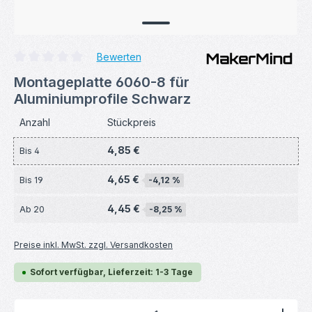
Bewerten
Durchschnittliche Bewertung von 0 von 5 Sternen
Montageplatte 6060-8 für
Aluminiumprofile Schwarz
Anzahl
Stückpreis
4,85 €
Bis
4
4,65 €
Bis
19
-4,12 %
4,45 €
Ab
20
-8,25 %
Preise inkl. MwSt. zzgl. Versandkosten
Sofort verfügbar, Lieferzeit: 1-3 Tage
Produkt Anzahl: Gib den gewünschten Wert ein ode