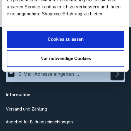
Bewertungen
unseren Service kontinuierlich zu verbessern und Ihnen
eine angenehme Shopping-Erfahrung zu bieten.
Newsletter
Cookies zulassen
Abonnieren Sie jetzt unseren regelmäßig erscheinenden
Newsletter, um rechtzeitig über neue Produkte und Angebote
informiert zu werden.
Nur notwendige Cookies
E-Mail-Adresse*
Datenschutz
Information
Ich habe die
Datenschutzbestimmungen
zur Kenntnis
genommen und die
AGB
gelesen und bin mit ihnen
einverstanden.
Versand und Zahlung
Angebot für Bildungseinrichtungen