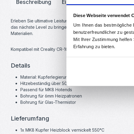
Beschreibung
Eigenschaften
Downloa
Diese Webseite verwendet 
Erleben Sie ultimative Leistung und Zuverlässigkeit mit unse
Um Ihnen das bestmögliche E
das nächste Level zu bringen. Mit seiner beeindruckenden Nic
benutzerfreundlicher zu gest
Materialien.
Mit Ihrer Zustimmung helfen
Erfahrung zu bieten.
Kompatibel mit Creality CR-10 / CR-10S / CR-10-S5 / CR-10 MIN
Details
Material: Kupferlegierung (beschichtet)
Hitzebeständig über 500°C
Passend für MK8 Hotends
Bohrung für 6mm Heizpatronen
Bohrung für Glas-Thermistor
Lieferumfang
1x MK8 Kupfer Heizblock vernickelt 550°C