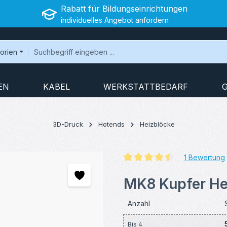
Rabatt für Bildungseinrichtungen
individuelles Angebot anfordern
gorien
EN
KABEL
WERKSTATTBEDARF
3D-Druck
Hotends
Heizblöcke
1 Bewertung
Durchschnittliche Bewertung v
MK8 Kupfer Hei
Anzahl
Bis
4