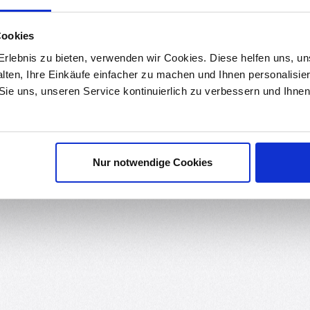
ds
Bewertungen
1
Cookies
rem vernickelten MK8 Kupfer-Heizblock für 3D-Drucker. Dieser Heizb
rlebnis zu bieten, verwenden wir Cookies. Diese helfen uns, u
kelbeschichtung widersteht er Temperaturen von bis zu 550°C und e
alten, Ihre Einkäufe einfacher zu machen und Ihnen personalisie
 Sie uns, unseren Service kontinuierlich zu verbessern und Ihn
I / CR-10-S4 / Ender 2 / Ender 3 / Ender 3 / Ender 5 / TronXY X5S uv
Nur notwendige Cookies