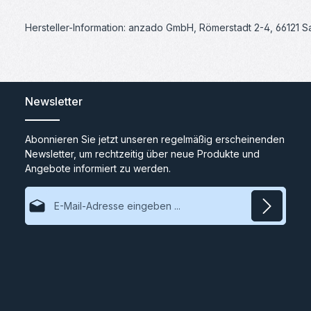
Hersteller-Information: anzado GmbH, Römerstadt 2-4, 66121 
Newsletter
Abonnieren Sie jetzt unseren regelmäßig erscheinenden
Newsletter, um rechtzeitig über neue Produkte und
Angebote informiert zu werden.
E-Mail-Adresse*
Datenschutz
Ich habe die
Datenschutzbestimmungen
zur Kenntnis
genommen und die
AGB
gelesen und bin mit ihnen
einverstanden.