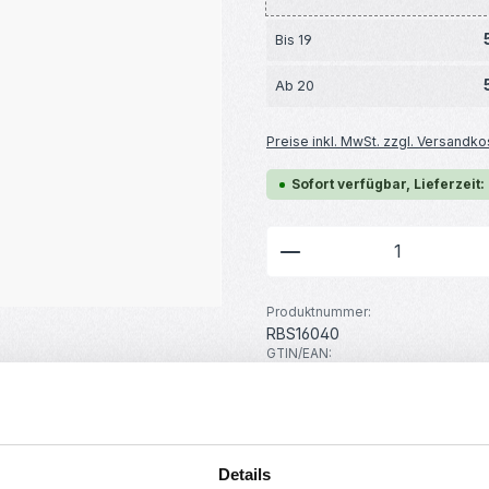
Bis
19
Ab
20
Preise inkl. MwSt. zzgl. Versandko
Sofort verfügbar, Lieferzeit:
Produkt Anzahl: G
Produktnummer:
RBS16040
GTIN/EAN:
4251755801503
Hersteller:
MakerMind
Details