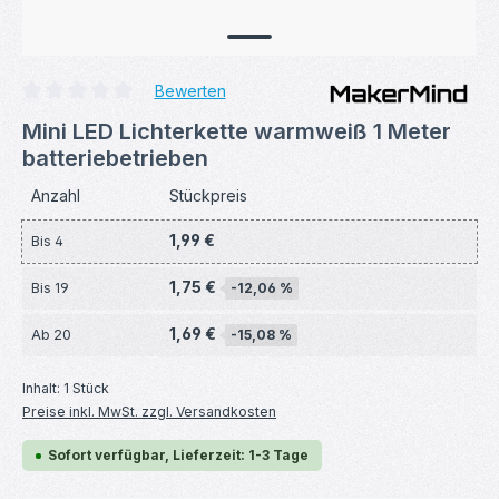
Bewerten
Durchschnittliche Bewertung von 0 von 5 Sternen
Mini LED Lichterkette warmweiß 1 Meter
batteriebetrieben
Anzahl
Stückpreis
1,99 €
Bis
4
1,75 €
Bis
19
-12,06 %
1,69 €
Ab
20
-15,08 %
Inhalt:
1 Stück
Preise inkl. MwSt. zzgl. Versandkosten
Sofort verfügbar, Lieferzeit: 1-3 Tage