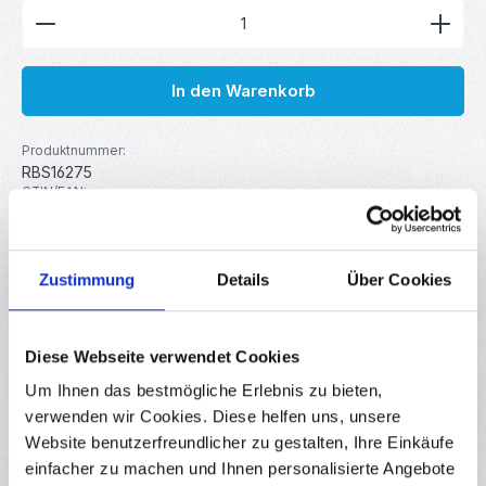
Produkt Anzahl: Gib den gewünschten Wert ein ode
In den Warenkorb
Produktnummer:
RBS16275
GTIN/EAN:
4251102658279
Hersteller:
MakerMind
Zustimmung
Details
Über Cookies
Beschreibung
Diese Webseite verwendet Cookies
Mini LED Lichterkette warmweiß 1m batteriebetrieben Die
zauberhafte Mini LED Lichterkette bringt eine warme und
Um Ihnen das bestmögliche Erlebnis zu bieten,
gemütliche…
Mehr
verwenden wir Cookies. Diese helfen uns, unsere
Website benutzerfreundlicher zu gestalten, Ihre Einkäufe
Eigenschaften
einfacher zu machen und Ihnen personalisierte Angebote