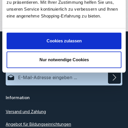
Downloads
zu präsentieren. Mit Ihrer Zustimmung helfen Sie uns,
unseren Service kontinuierlich zu verbessern und Ihnen
Bewertungen
eine angenehme Shopping-Erfahrung zu bieten.
Newsletter
Cookies zulassen
Abonnieren Sie jetzt unseren regelmäßig erscheinenden
Newsletter, um rechtzeitig über neue Produkte und Angebote
Nur notwendige Cookies
informiert zu werden.
E-Mail-Adresse*
Datenschutz
Information
Ich habe die
Datenschutzbestimmungen
zur Kenntnis
genommen und die
AGB
gelesen und bin mit ihnen
einverstanden.
Versand und Zahlung
Angebot für Bildungseinrichtungen