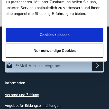
Downloads
zu präsentieren. Mit Ihrer Zustimmung helfen Sie uns,
unseren Service kontinuierlich zu verbessern und Ihnen
Bewertungen
eine angenehme Shopping-Erfahrung zu bieten.
Newsletter
Cookies zulassen
Abonnieren Sie jetzt unseren regelmäßig erscheinenden
Newsletter, um rechtzeitig über neue Produkte und Angebote
Nur notwendige Cookies
informiert zu werden.
E-Mail-Adresse*
Datenschutz
Information
Ich habe die
Datenschutzbestimmungen
zur Kenntnis
genommen und die
AGB
gelesen und bin mit ihnen
einverstanden.
Versand und Zahlung
Angebot für Bildungseinrichtungen