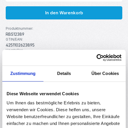
In den Warenkorb
Produktnummer:
RBS12389
GTIN/EAN:
4251102623895
Hersteller:
Micro Swiss
Gewicht:
0.004 kg
Zustimmung
Details
Über Cookies
Beschreibung
Diese Webseite verwendet Cookies
Hochwertige MK9 Düse mit verschleißfester Antihaft-
Beschichtung als Upgrade für MK9 Hot Ends Diese
Um Ihnen das bestmögliche Erlebnis zu bieten,
MK9 Düse besteht aus…
Mehr
verwenden wir Cookies. Diese helfen uns, unsere
Website benutzerfreundlicher zu gestalten, Ihre Einkäufe
Eigenschaften
einfacher zu machen und Ihnen personalisierte Angebote