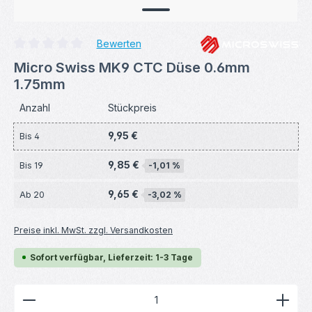
Bewerten
Durchschnittliche Bewertung von 0 von 5 Sternen
Micro Swiss MK9 CTC Düse 0.6mm
1.75mm
Anzahl
Stückpreis
9,95 €
Bis
4
9,85 €
Bis
19
-1,01 %
9,65 €
Ab
20
-3,02 %
Preise inkl. MwSt. zzgl. Versandkosten
Sofort verfügbar, Lieferzeit: 1-3 Tage
Produkt Anzahl: Gib den gewünschten Wert ein ode