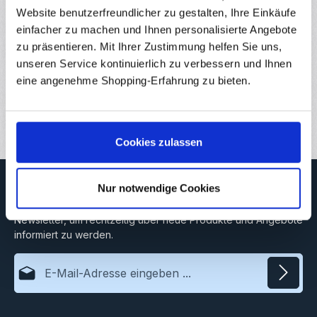
Elektronikschaltu…
Mehr
Website benutzerfreundlicher zu gestalten, Ihre Einkäufe
Eigenschaften
einfacher zu machen und Ihnen personalisierte Angebote
zu präsentieren. Mit Ihrer Zustimmung helfen Sie uns,
Hersteller
unseren Service kontinuierlich zu verbessern und Ihnen
eine angenehme Shopping-Erfahrung zu bieten.
Downloads
Bewertungen
Cookies zulassen
Newsletter
Nur notwendige Cookies
Abonnieren Sie jetzt unseren regelmäßig erscheinenden
Newsletter, um rechtzeitig über neue Produkte und Angebote
informiert zu werden.
E-Mail-Adresse*
Datenschutz