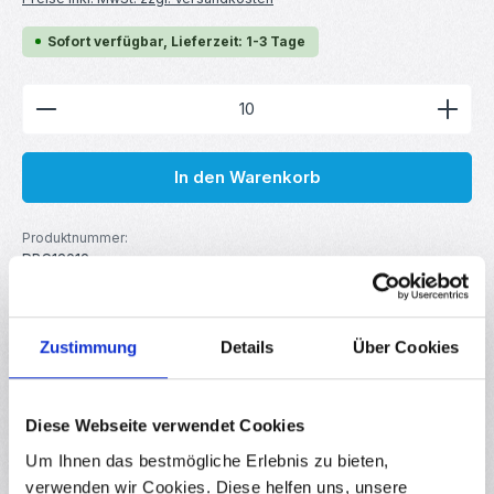
Sofort verfügbar, Lieferzeit: 1-3 Tage
Produkt Anzahl: Gib den gewünschten Wert ein ode
In den Warenkorb
Produktnummer:
RBS13912
GTIN/EAN:
4251102639124
Hersteller:
your droid
Zustimmung
Details
Über Cookies
Beschreibung
Diese Webseite verwendet Cookies
Der Metallschicht-Widerstand mit 91 kΩ, 1 % Toleranz und
Um Ihnen das bestmögliche Erlebnis zu bieten,
1/4 W Leistung eignet sich optimal für präzise
verwenden wir Cookies. Diese helfen uns, unsere