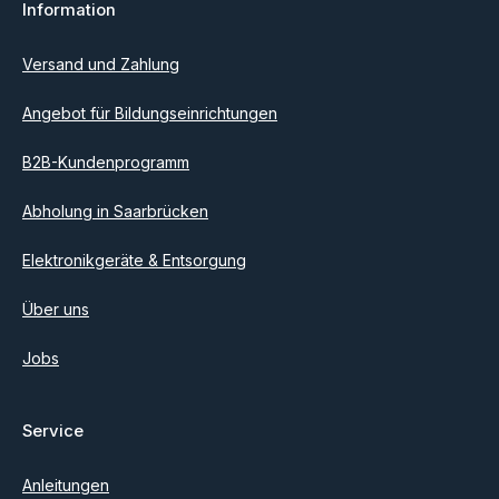
Information
Ich habe die
Datenschutzbestimmungen
zur Kenntnis
genommen und die
AGB
gelesen und bin mit ihnen
einverstanden.
Versand und Zahlung
Angebot für Bildungseinrichtungen
B2B-Kundenprogramm
Abholung in Saarbrücken
Elektronikgeräte & Entsorgung
Über uns
Jobs
Service
Anleitungen