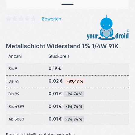
Bewerten
Durchschnittliche Bewertung von 0 von 5 Sternen
Metallschicht Widerstand 1% 1/4W 91K
Anzahl
Stückpreis
0,19 €
Bis
9
0,02 €
Bis
49
-89,47 %
0,01 €
Bis
99
-94,74 %
0,01 €
Bis
4999
-94,74 %
0,01 €
Ab
5000
-94,74 %
Preise inkl. MwSt. zzgl. Versandkosten