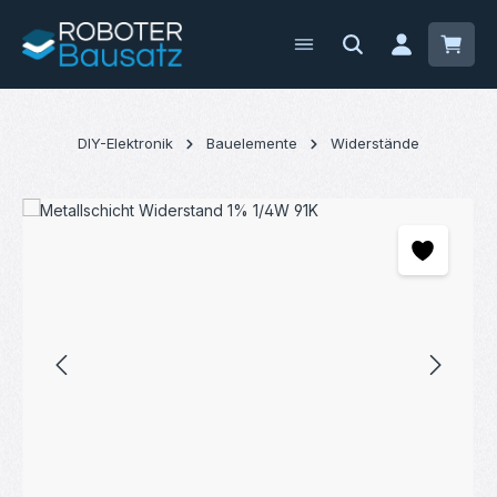
Zum Hauptinhalt springen
Waren
DIY-Elektronik
Bauelemente
Widerstände
Bildergalerie überspringen