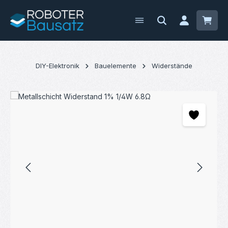
Zum Hauptinhalt springen
Waren
DIY-Elektronik
Bauelemente
Widerstände
Bildergalerie überspringen