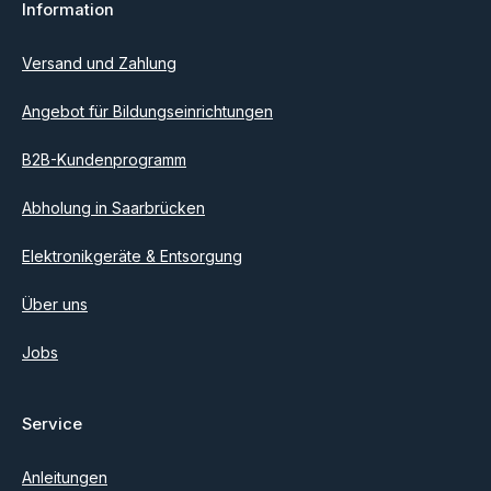
Information
Ich habe die
Datenschutzbestimmungen
zur Kenntnis
genommen und die
AGB
gelesen und bin mit ihnen
einverstanden.
Versand und Zahlung
Angebot für Bildungseinrichtungen
B2B-Kundenprogramm
Abholung in Saarbrücken
Elektronikgeräte & Entsorgung
Über uns
Jobs
Service
Anleitungen