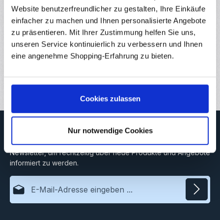
vorgegebenem…
Mehr
Website benutzerfreundlicher zu gestalten, Ihre Einkäufe
Eigenschaften
einfacher zu machen und Ihnen personalisierte Angebote
zu präsentieren. Mit Ihrer Zustimmung helfen Sie uns,
Hersteller
unseren Service kontinuierlich zu verbessern und Ihnen
eine angenehme Shopping-Erfahrung zu bieten.
Downloads
Bewertungen
Cookies zulassen
Newsletter
Nur notwendige Cookies
Abonnieren Sie jetzt unseren regelmäßig erscheinenden
Newsletter, um rechtzeitig über neue Produkte und Angebote
informiert zu werden.
E-Mail-Adresse*
Datenschutz