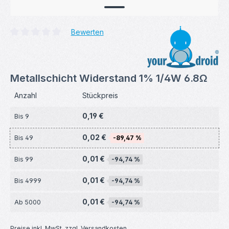
Bewerten
Durchschnittliche Bewertung von 0 von 5 Sternen
Metallschicht Widerstand 1% 1/4W 6.8Ω
Anzahl
Stückpreis
0,19 €
Bis
9
0,02 €
Bis
49
-89,47 %
0,01 €
Bis
99
-94,74 %
0,01 €
Bis
4999
-94,74 %
0,01 €
Ab
5000
-94,74 %
Preise inkl. MwSt. zzgl. Versandkosten