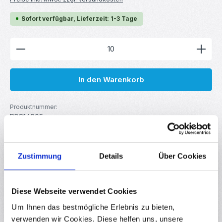
Sofort verfügbar, Lieferzeit: 1-3 Tage
Produkt Anzahl: Gib den gewünschten Wert ein ode
In den Warenkorb
Produktnummer:
RBS14005
GTIN/EAN:
4251102640052
Hersteller:
your droid
Zustimmung
Details
Über Cookies
Beschreibung
Diese Webseite verwendet Cookies
Metallschichtwiderstand für DIY-Elektronik, Robotik, Arduino,
Um Ihnen das bestmögliche Erlebnis zu bieten,
Raspberry Pi uvm. Linearer Festwiderstand mit
verwenden wir Cookies. Diese helfen uns, unsere