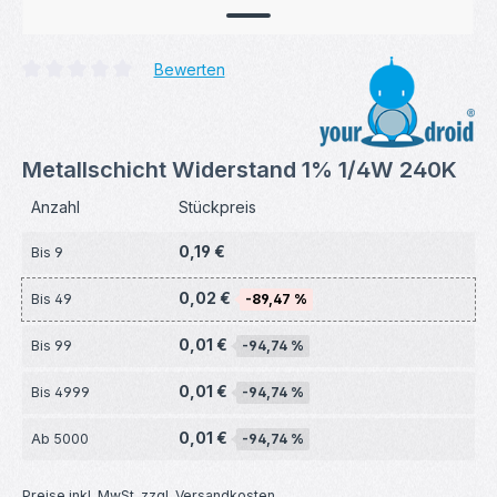
Bewerten
Durchschnittliche Bewertung von 0 von 5 Sternen
Metallschicht Widerstand 1% 1/4W 240K
Anzahl
Stückpreis
0,19 €
Bis
9
0,02 €
Bis
49
-89,47 %
0,01 €
Bis
99
-94,74 %
0,01 €
Bis
4999
-94,74 %
0,01 €
Ab
5000
-94,74 %
Preise inkl. MwSt. zzgl. Versandkosten