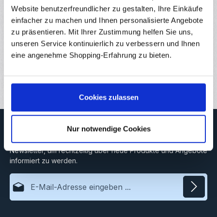
vorgegebenem…
Mehr
Website benutzerfreundlicher zu gestalten, Ihre Einkäufe
Eigenschaften
einfacher zu machen und Ihnen personalisierte Angebote
zu präsentieren. Mit Ihrer Zustimmung helfen Sie uns,
Hersteller
unseren Service kontinuierlich zu verbessern und Ihnen
eine angenehme Shopping-Erfahrung zu bieten.
Downloads
Bewertungen
Cookies zulassen
Newsletter
Nur notwendige Cookies
Abonnieren Sie jetzt unseren regelmäßig erscheinenden
Newsletter, um rechtzeitig über neue Produkte und Angebote
informiert zu werden.
E-Mail-Adresse*
Datenschutz