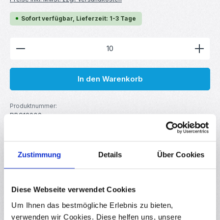
Sofort verfügbar, Lieferzeit: 1-3 Tage
Produkt Anzahl: Gib den gewünschten Wert ein ode
In den Warenkorb
Produktnummer:
RBS13902
GTIN/EAN:
4251102639025
Hersteller:
your droid
Zustimmung
Details
Über Cookies
Beschreibung
Diese Webseite verwendet Cookies
Metallschichtwiderstand für DIY-Elektronik, Robotik, Arduino,
Um Ihnen das bestmögliche Erlebnis zu bieten,
Raspberry Pi uvm. Linearer Festwiderstand mit
verwenden wir Cookies. Diese helfen uns, unsere