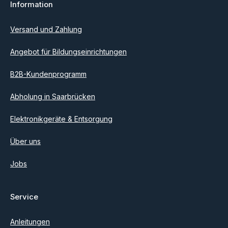
Information
Ich habe die
Datenschutzbestimmungen
zur Kenntnis
genommen und die
AGB
gelesen und bin mit ihnen
einverstanden.
Versand und Zahlung
Angebot für Bildungseinrichtungen
B2B-Kundenprogramm
Abholung in Saarbrücken
Elektronikgeräte & Entsorgung
Über uns
Jobs
Service
Anleitungen