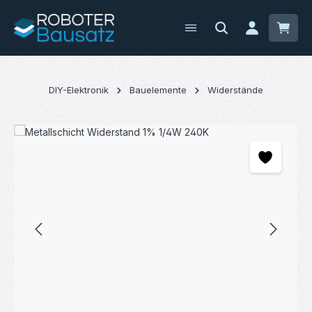
Zum Hauptinhalt springen
Waren
DIY-Elektronik
Bauelemente
Widerstände
Bildergalerie überspringen