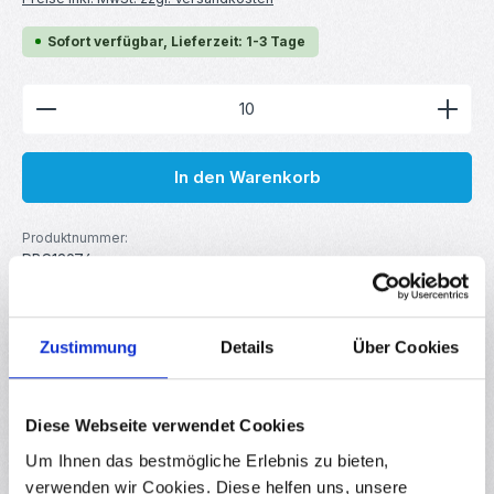
Sofort verfügbar, Lieferzeit: 1-3 Tage
Produkt Anzahl: Gib den gewünschten Wert ein ode
In den Warenkorb
Produktnummer:
RBS13974
GTIN/EAN:
4251102639742
Hersteller:
your droid
Zustimmung
Details
Über Cookies
Beschreibung
Diese Webseite verwendet Cookies
Metallschichtwiderstand für DIY-Elektronik, Robotik, Arduino,
Um Ihnen das bestmögliche Erlebnis zu bieten,
Raspberry Pi uvm. Linearer Festwiderstand mit
verwenden wir Cookies. Diese helfen uns, unsere