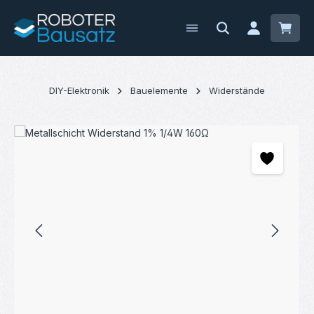
Zum Hauptinhalt springen
Waren
DIY-Elektronik
Bauelemente
Widerstände
Bildergalerie überspringen