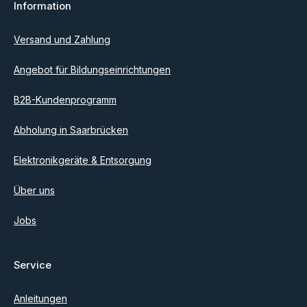
Information
Ich habe die
Datenschutzbestimmungen
zur Kenntnis
genommen und die
AGB
gelesen und bin mit ihnen
einverstanden.
Versand und Zahlung
Angebot für Bildungseinrichtungen
B2B-Kundenprogramm
Abholung in Saarbrücken
Elektronikgeräte & Entsorgung
Über uns
Jobs
Service
Anleitungen