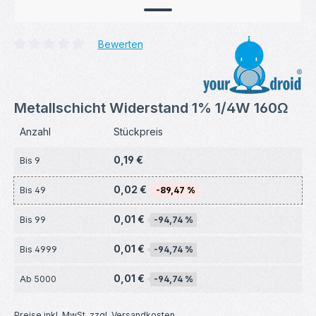
Bewerten
Durchschnittliche Bewertung von 0 von 5 Sternen
Metallschicht Widerstand 1% 1/4W 160Ω
Anzahl
Stückpreis
0,19 €
Bis
9
0,02 €
Bis
49
-89,47 %
0,01 €
Bis
99
-94,74 %
0,01 €
Bis
4999
-94,74 %
0,01 €
Ab
5000
-94,74 %
Preise inkl. MwSt. zzgl. Versandkosten