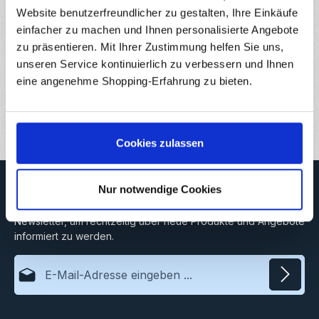
vorgegebenem…
Mehr
Website benutzerfreundlicher zu gestalten, Ihre Einkäufe
Eigenschaften
einfacher zu machen und Ihnen personalisierte Angebote
zu präsentieren. Mit Ihrer Zustimmung helfen Sie uns,
Hersteller
unseren Service kontinuierlich zu verbessern und Ihnen
eine angenehme Shopping-Erfahrung zu bieten.
Downloads
Bewertungen
Cookies zulassen
Newsletter
Nur notwendige Cookies
Abonnieren Sie jetzt unseren regelmäßig erscheinenden
Newsletter, um rechtzeitig über neue Produkte und Angebote
informiert zu werden.
E-Mail-Adresse*
Datenschutz