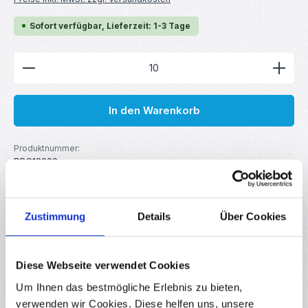
Sofort verfügbar, Lieferzeit: 1-3 Tage
Produkt Anzahl: Gib den gewünschten Wert ein ode
In den Warenkorb
Produktnummer:
RBS13932
GTIN/EAN:
4251102639322
Hersteller:
your droid
Zustimmung
Details
Über Cookies
Beschreibung
Diese Webseite verwendet Cookies
Metallschichtwiderstand für DIY-Elektronik, Robotik, Arduino,
Um Ihnen das bestmögliche Erlebnis zu bieten,
Raspberry Pi uvm. Linearer Festwiderstand mit
verwenden wir Cookies. Diese helfen uns, unsere