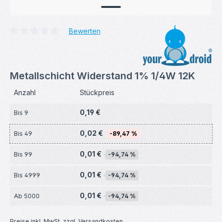
Bewerten
Durchschnittliche Bewertung von 0 von 5 Sternen
Metallschicht Widerstand 1% 1/4W 12K
Anzahl
Stückpreis
0,19 €
Bis
9
0,02 €
Bis
49
-89,47 %
0,01 €
Bis
99
-94,74 %
0,01 €
Bis
4999
-94,74 %
0,01 €
Ab
5000
-94,74 %
Preise inkl. MwSt. zzgl. Versandkosten