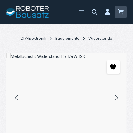
Zum Hauptinhalt springen
Waren
DIY-Elektronik
Bauelemente
Widerstände
Bildergalerie überspringen