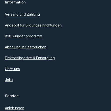
Information
Ich habe die
Datenschutzbestimmungen
zur Kenntnis
genommen und die
AGB
gelesen und bin mit ihnen
einverstanden.
Versand und Zahlung
Angebot für Bildungseinrichtungen
B2B-Kundenprogramm
Abholung in Saarbrücken
Elektronikgeräte & Entsorgung
Über uns
Jobs
Service
Anleitungen