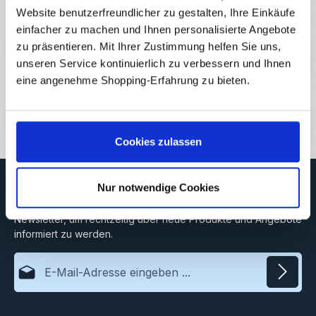
vorgegebenem…
Mehr
Website benutzerfreundlicher zu gestalten, Ihre Einkäufe
Eigenschaften
einfacher zu machen und Ihnen personalisierte Angebote
zu präsentieren. Mit Ihrer Zustimmung helfen Sie uns,
Hersteller
unseren Service kontinuierlich zu verbessern und Ihnen
eine angenehme Shopping-Erfahrung zu bieten.
Downloads
Bewertungen
Cookies zulassen
Newsletter
Nur notwendige Cookies
Abonnieren Sie jetzt unseren regelmäßig erscheinenden
Newsletter, um rechtzeitig über neue Produkte und Angebote
informiert zu werden.
E-Mail-Adresse*
Datenschutz