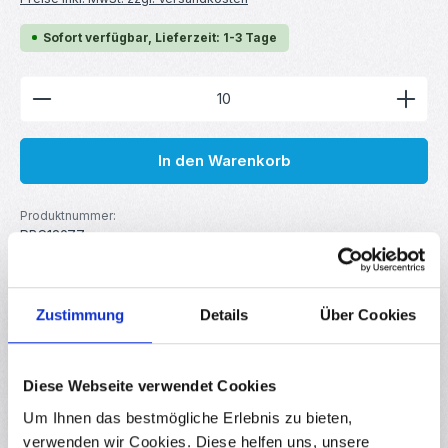
Sofort verfügbar, Lieferzeit: 1-3 Tage
Produkt Anzahl: Gib den gewünschten Wert ein ode
In den Warenkorb
Produktnummer:
RBS13977
GTIN/EAN:
4251102639773
Hersteller:
your droid
Zustimmung
Details
Über Cookies
Beschreibung
Diese Webseite verwendet Cookies
Metallschichtwiderstand für DIY-Elektronik, Robotik, Arduino,
Um Ihnen das bestmögliche Erlebnis zu bieten,
Raspberry Pi uvm. Linearer Festwiderstand mit
verwenden wir Cookies. Diese helfen uns, unsere