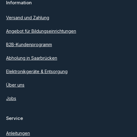
Information
Ich habe die
Datenschutzbestimmungen
zur Kenntnis
genommen und die
AGB
gelesen und bin mit ihnen
einverstanden.
Versand und Zahlung
Angebot für Bildungseinrichtungen
B2B-Kundenprogramm
Abholung in Saarbrücken
Elektronikgeräte & Entsorgung
Über uns
Jobs
Service
Anleitungen