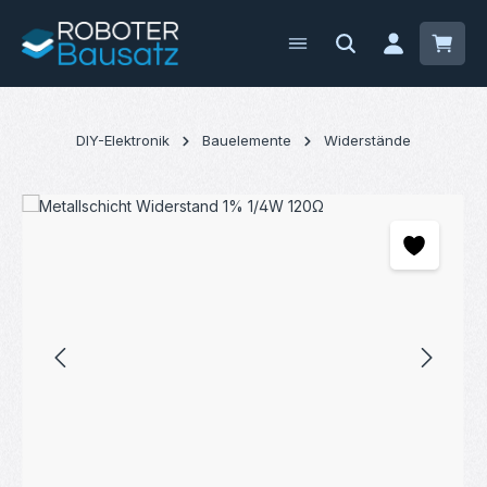
Zum Hauptinhalt springen
Waren
DIY-Elektronik
Bauelemente
Widerstände
Bildergalerie überspringen