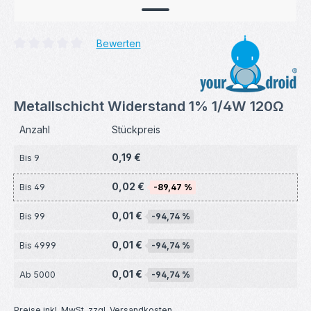
Bewerten
Durchschnittliche Bewertung von 0 von 5 Sternen
Metallschicht Widerstand 1% 1/4W 120Ω
Anzahl
Stückpreis
0,19 €
Bis
9
0,02 €
Bis
49
-89,47 %
0,01 €
Bis
99
-94,74 %
0,01 €
Bis
4999
-94,74 %
0,01 €
Ab
5000
-94,74 %
Preise inkl. MwSt. zzgl. Versandkosten