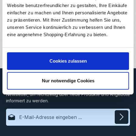
vorgegebenem…
Mehr
Website benutzerfreundlicher zu gestalten, Ihre Einkäufe
Eigenschaften
einfacher zu machen und Ihnen personalisierte Angebote
zu präsentieren. Mit Ihrer Zustimmung helfen Sie uns,
Hersteller
unseren Service kontinuierlich zu verbessern und Ihnen
eine angenehme Shopping-Erfahrung zu bieten.
Downloads
Bewertungen
Cookies zulassen
Newsletter
Nur notwendige Cookies
Abonnieren Sie jetzt unseren regelmäßig erscheinenden
Newsletter, um rechtzeitig über neue Produkte und Angebote
informiert zu werden.
E-Mail-Adresse*
Datenschutz