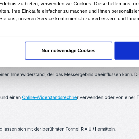
rlebnis zu bieten, verwenden wir Cookies. Diese helfen uns, u
alten, Ihre Einkäufe einfacher zu machen und Ihnen personalisie
 Sie uns, unseren Service kontinuierlich zu verbessern und Ihn
timmen
Nur notwendige Cookies
bestimmen, den man vor sich hat. So können Sie den Widerstand ausm
nen Innenwiderstand, der das Messergebnis beeinflussen kann. Die 
und einen
Online-Widerstandsrechne
r verwenden oder von einer T
d lassen sich mit der berühmten Formel
R = U / I
ermitteln.