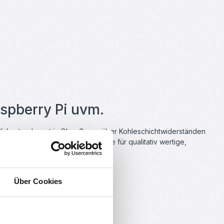
aspberry Pi uvm.
Widerstandswert in Ohm. Gegenüber Kohleschichtwiderständen
eringes Rauschverhalten, was sie für qualitativ wertige,
Über Cookies