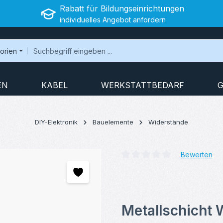
Rabatt für Bildungseinrichtungen
individuelles Angebot anfordern
gorien
EN
KABEL
WERKSTATTBEDARF
G
DIY-Elektronik
Bauelemente
Widerstände
Bewerten
Durchschnittliche Bewertung v
Metallschicht