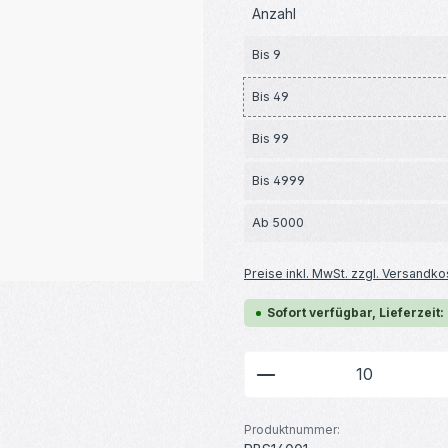
Anzahl
Bis
9
Bis
49
Bis
99
Bis
4999
Ab
5000
Preise inkl. MwSt. zzgl. Versandko
Sofort verfügbar, Lieferzeit:
Produkt Anzahl: G
Produktnummer: