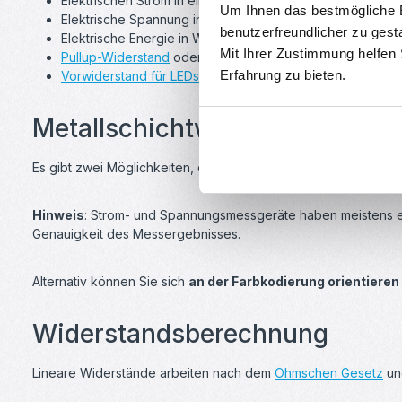
Elektrischen Strom in einer Schaltung aufteilen
Um Ihnen das bestmögliche E
Elektrische Spannung in einer Schaltung aufteilen
benutzerfreundlicher zu gest
Elektrische Energie in Wärmeenergie umwandeln
Mit Ihrer Zustimmung helfen
Pullup-Widerstand
oder Pulldown-Widerstand
Erfahrung zu bieten.
Vorwiderstand für LEDs
Metallschichtwiderstand bes
Es gibt zwei Möglichkeiten, den Metallschichtwiderstand zu 
Hinweis
: Strom- und Spannungsmessgeräte haben meistens ei
Genauigkeit des Messergebnisses.
Alternativ können Sie sich
an der Farbkodierung orientieren
Widerstandsberechnung
Lineare Widerstände arbeiten nach dem
Ohmschen Gesetz
un