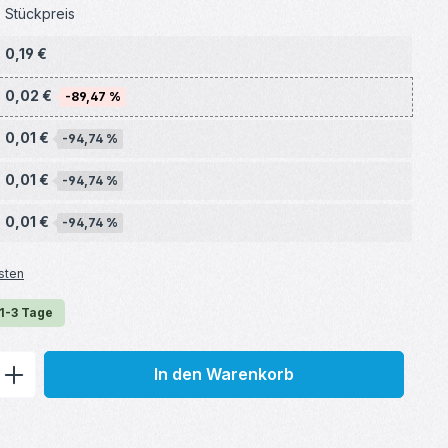
Stückpreis
0,19 €
0,02 €
-89,47 %
0,01 €
-94,74 %
0,01 €
-94,74 %
0,01 €
-94,74 %
sten
 1-3 Tage
ib den gewünschten Wert ein oder benu
In den Warenkorb