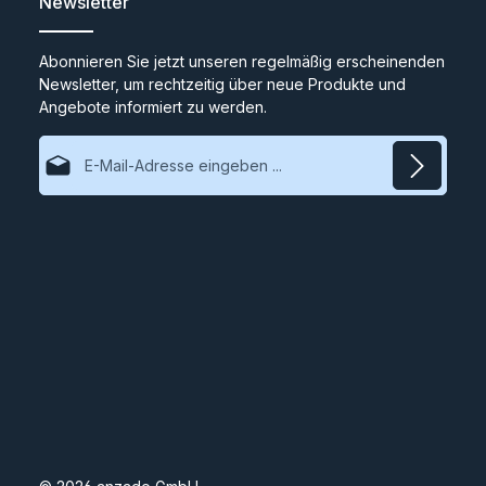
Newsletter
Abonnieren Sie jetzt unseren regelmäßig erscheinenden
Newsletter, um rechtzeitig über neue Produkte und
Angebote informiert zu werden.
E-Mail-Adresse*
Datenschutz
Ich habe die
Datenschutzbestimmungen
zur Kenntnis
genommen und die
AGB
gelesen und bin mit ihnen
einverstanden.