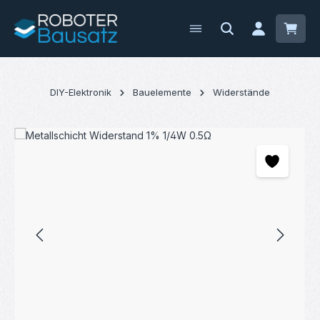
Zum Hauptinhalt springen
Waren
DIY-Elektronik
Bauelemente
Widerstände
Bildergalerie überspringen