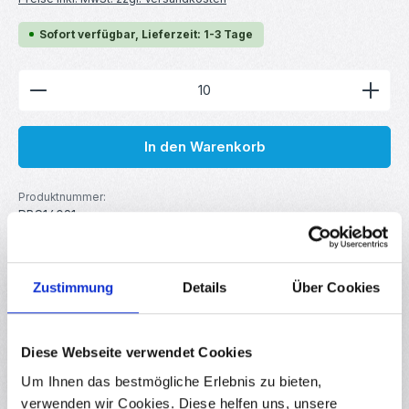
Sofort verfügbar, Lieferzeit: 1-3 Tage
Produkt Anzahl: Gib den gewünschten Wert ein ode
In den Warenkorb
Produktnummer:
RBS14021
GTIN/EAN:
4251102640212
Hersteller:
your droid
Zustimmung
Details
Über Cookies
Beschreibung
Diese Webseite verwendet Cookies
Metallschichtwiderstand für DIY-Elektronik, Robotik, Arduino,
Um Ihnen das bestmögliche Erlebnis zu bieten,
Raspberry Pi uvm. Linearer Festwiderstand mit
verwenden wir Cookies. Diese helfen uns, unsere