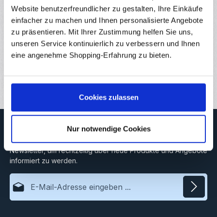
vorgegebenem…
Mehr
Website benutzerfreundlicher zu gestalten, Ihre Einkäufe
Eigenschaften
einfacher zu machen und Ihnen personalisierte Angebote
zu präsentieren. Mit Ihrer Zustimmung helfen Sie uns,
Hersteller
unseren Service kontinuierlich zu verbessern und Ihnen
eine angenehme Shopping-Erfahrung zu bieten.
Downloads
Bewertungen
Cookies zulassen
Newsletter
Nur notwendige Cookies
Abonnieren Sie jetzt unseren regelmäßig erscheinenden
Newsletter, um rechtzeitig über neue Produkte und Angebote
informiert zu werden.
E-Mail-Adresse*
Datenschutz