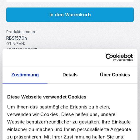
In den Warenkorb
Produktnummer:
RBS15704
GTIN/EAN:
4251102678871
Hersteller:
MakerMind
Zustimmung
Details
Über Cookies
Beschreibung
Diese Messingbürste eignet sich perfekt zum Reinigen von
Diese Webseite verwendet Cookies
3D-Drucker Düsen bzw. Hotends. Die Borsten sind aus
Um Ihnen das bestmögliche Erlebnis zu bieten,
Messing gefe…
Mehr
verwenden wir Cookies. Diese helfen uns, unsere
Eigenschaften
Website benutzerfreundlicher zu gestalten, Ihre Einkäufe
Downloads
einfacher zu machen und Ihnen personalisierte Angebote
zu präsentieren. Mit Ihrer Zustimmung helfen Sie uns,