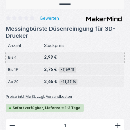
Bewerten
Durchschnittliche Bewertung von 0 von 5 Sternen
Messingbürste Düsenreinigung für 3D-
Drucker
Anzahl
Stückpreis
2,99 €
Bis
4
2,76 €
Bis
19
-7,69 %
2,65 €
Ab
20
-11,37 %
Preise inkl. MwSt. zzgl. Versandkosten
Sofort verfügbar, Lieferzeit: 1-3 Tage
Produkt Anzahl: Gib den gewünschten Wert ein ode