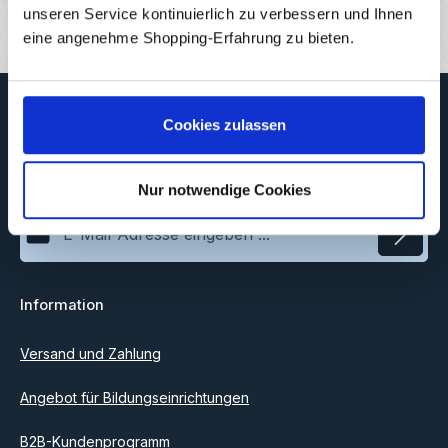
Bewertungen
unseren Service kontinuierlich zu verbessern und Ihnen
eine angenehme Shopping-Erfahrung zu bieten.
Newsletter
Cookies zulassen
Abonnieren Sie jetzt unseren regelmäßig erscheinenden
Newsletter, um rechtzeitig über neue Produkte und Angebote
informiert zu werden.
Nur notwendige Cookies
E-Mail-Adresse*
Datenschutz
Information
Ich habe die
Datenschutzbestimmungen
zur Kenntnis
genommen und die
AGB
gelesen und bin mit ihnen
einverstanden.
Versand und Zahlung
Angebot für Bildungseinrichtungen
B2B-Kundenprogramm