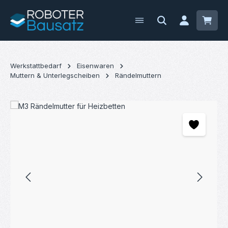
Zum Hauptinhalt springen
Waren
Werkstattbedarf
Eisenwaren
Muttern & Unterlegscheiben
Rändelmuttern
Bildergalerie überspringen