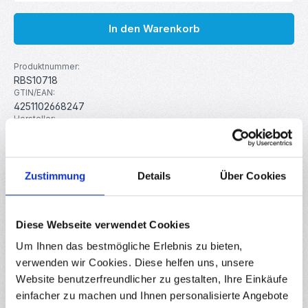
In den Warenkorb
Produktnummer:
RBS10718
GTIN/EAN:
4251102668247
Hersteller:
MakerMind
Gewicht:
0.002 kg
Zustimmung
Details
Über Cookies
Beschreibung
Diese Webseite verwendet Cookies
M3 Rändelmutter zum einfachen Befestigen und Nivellieren
von Heizbetten und Druckplatten; geeignet für Makerbot,
Um Ihnen das bestmögliche Erlebnis zu bieten,
Ultimak…
Mehr
verwenden wir Cookies. Diese helfen uns, unsere
Website benutzerfreundlicher zu gestalten, Ihre Einkäufe
Eigenschaften
einfacher zu machen und Ihnen personalisierte Angebote
Downloads