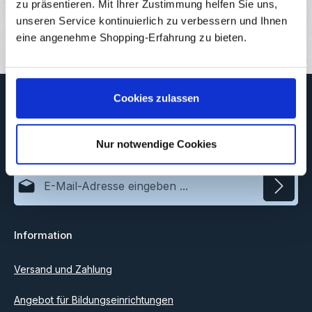
zu präsentieren. Mit Ihrer Zustimmung helfen Sie uns,
unseren Service kontinuierlich zu verbessern und Ihnen
Bewertungen
1
eine angenehme Shopping-Erfahrung zu bieten.
Newsletter
Cookies zulassen
Abonnieren Sie jetzt unseren regelmäßig erscheinenden
Newsletter, um rechtzeitig über neue Produkte und Angebote
Nur notwendige Cookies
informiert zu werden.
E-Mail-Adresse*
Datenschutz
Information
Ich habe die
Datenschutzbestimmungen
zur Kenntnis
genommen und die
AGB
gelesen und bin mit ihnen
einverstanden.
Versand und Zahlung
Angebot für Bildungseinrichtungen