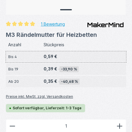
1 Bewertung
Durchschnittliche Bewertung von 5 von 5 Sternen
M3 Rändelmutter für Heizbetten
Anzahl
Stückpreis
0,59 €
Bis
4
0,39 €
Bis
19
-33,90 %
0,35 €
Ab
20
-40,68 %
Preise inkl. MwSt. zzgl. Versandkosten
Sofort verfügbar, Lieferzeit: 1-3 Tage
Produkt Anzahl: Gib den gewünschten Wert ein ode