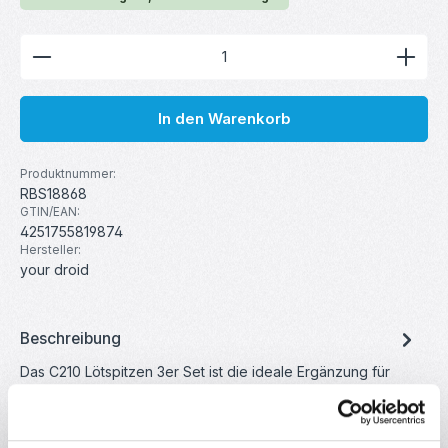
Produkt Anzahl: Gib den gewünschten Wert ein ode
In den Warenkorb
Produktnummer:
RBS18868
GTIN/EAN:
4251755819874
Hersteller:
your droid
Beschreibung
Das C210 Lötspitzen 3er Set ist die ideale Ergänzung für
Ihren USB Lötkolben und ermöglicht präzises sowie
effizientes Ar…
Mehr
Eigenschaften