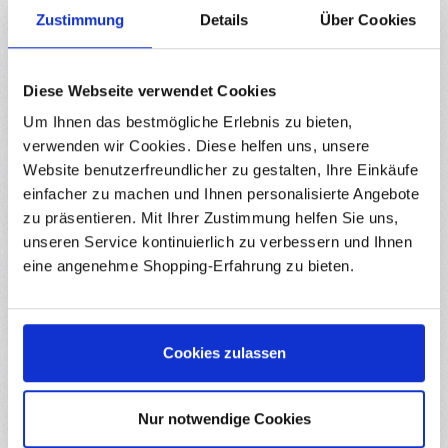
Zustimmung
Details
Über Cookies
Hersteller
Downloads
Diese Webseite verwendet Cookies
Bewertungen
Um Ihnen das bestmögliche Erlebnis zu bieten,
verwenden wir Cookies. Diese helfen uns, unsere
Website benutzerfreundlicher zu gestalten, Ihre Einkäufe
einfacher zu machen und Ihnen personalisierte Angebote
zu präsentieren. Mit Ihrer Zustimmung helfen Sie uns,
Produktgalerie überspringen
Zubehör
unseren Service kontinuierlich zu verbessern und Ihnen
eine angenehme Shopping-Erfahrung zu bieten.
(1)
Durchschnittliche Bewertung von 5 von 5 
Kabelloses Lötkolben-Set mit LCD & Zubehör – USB-C,
Cookies zulassen
1000 mAh Akku
RBS17935
Tragbarer USB-C Lötkolben - Präzise & sofort einsatzbereit Das
Nur notwendige Cookies
kabellose USB-C Lötkolben-Set ist die perfekte Lösung für
präzise Lötarbeiten unterwegs oder auf der Werkbank.