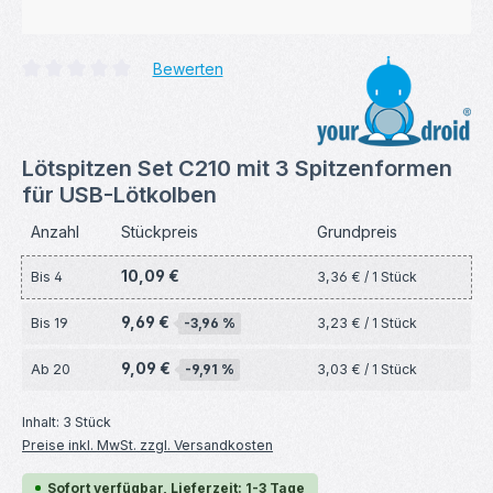
Bewerten
Durchschnittliche Bewertung von 0 von 5 Sternen
Lötspitzen Set C210 mit 3 Spitzenformen
für USB-Lötkolben
Anzahl
Stückpreis
Grundpreis
10,09 €
Bis
4
3,36 € / 1 Stück
9,69 €
Bis
19
-3,96 %
3,23 € / 1 Stück
9,09 €
Ab
20
-9,91 %
3,03 € / 1 Stück
Inhalt:
3 Stück
Preise inkl. MwSt. zzgl. Versandkosten
Sofort verfügbar, Lieferzeit: 1-3 Tage