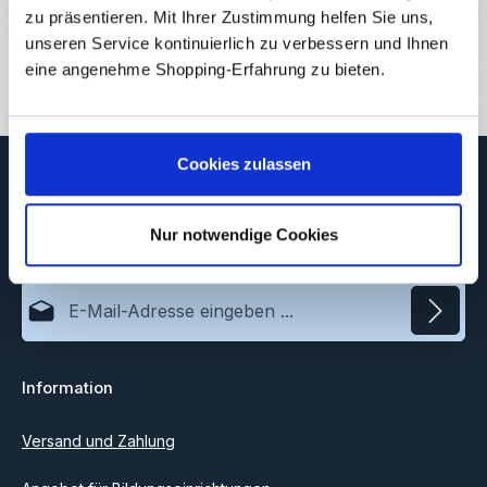
zu präsentieren. Mit Ihrer Zustimmung helfen Sie uns,
Downloads
unseren Service kontinuierlich zu verbessern und Ihnen
Bewertungen
eine angenehme Shopping-Erfahrung zu bieten.
Cookies zulassen
Newsletter
Abonnieren Sie jetzt unseren regelmäßig erscheinenden
Newsletter, um rechtzeitig über neue Produkte und Angebote
Nur notwendige Cookies
informiert zu werden.
E-Mail-Adresse*
Datenschutz
Information
Ich habe die
Datenschutzbestimmungen
zur Kenntnis
genommen und die
AGB
gelesen und bin mit ihnen
einverstanden.
Versand und Zahlung