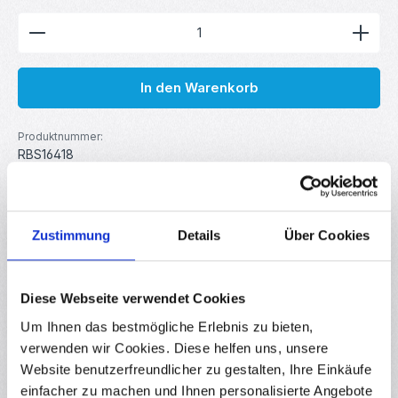
Produkt Anzahl: Gib den gewünschten Wert ein ode
In den Warenkorb
Produktnummer:
RBS16418
GTIN/EAN:
4251755803538
Hersteller:
MakerMind
Zustimmung
Details
Über Cookies
Beschreibung
Diese Webseite verwendet Cookies
Dieser LM317 Linear Spannungsregler ist die perfekte
Um Ihnen das bestmögliche Erlebnis zu bieten,
Lösung, wenn du eine präzise und zuverlässige
verwenden wir Cookies. Diese helfen uns, unsere
Spannungsregelung für de…
Mehr
Website benutzerfreundlicher zu gestalten, Ihre Einkäufe
Eigenschaften
einfacher zu machen und Ihnen personalisierte Angebote