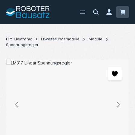
Zum Hauptinhalt springen
Waren
DIY-Elektronik
Erweiterungsmodule
Module
Spannungsregler
Bildergalerie überspringen