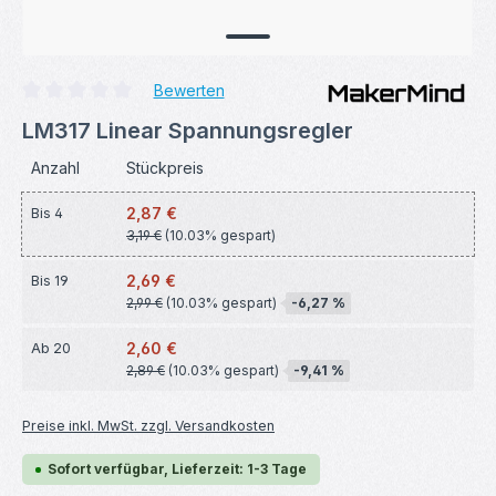
Bewerten
Durchschnittliche Bewertung von 0 von 5 Sternen
LM317 Linear Spannungsregler
Anzahl
Stückpreis
2,87 €
Bis
4
3,19 €
(10.03% gespart)
2,69 €
Bis
19
2,99 €
(10.03% gespart)
-6,27 %
2,60 €
Ab
20
2,89 €
(10.03% gespart)
-9,41 %
Preise inkl. MwSt. zzgl. Versandkosten
Sofort verfügbar, Lieferzeit: 1-3 Tage