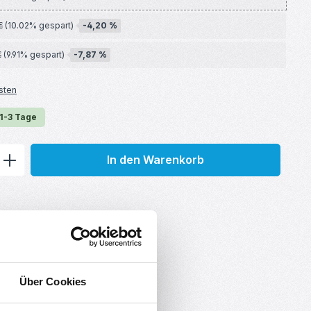
-4,20 %
€
(10.02% gespart)
-7,87 %
€
(9.91% gespart)
sten
 1-3 Tage
ib den gewünschten Wert ein oder benu
In den Warenkorb
Über Cookies