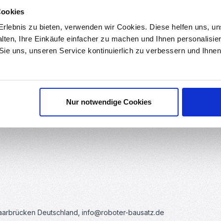
Cookies
ds
Bewertungen
1
rlebnis zu bieten, verwenden wir Cookies. Diese helfen uns, u
alten, Ihre Einkäufe einfacher zu machen und Ihnen personalisie
 Sie uns, unseren Service kontinuierlich zu verbessern und Ihn
Reibung gehärtet und geschliffen. Ideal als Ersatzteil oder zum Eig
Nur notwendige Cookies
Saarbrücken Deutschland, info@roboter-bausatz.de