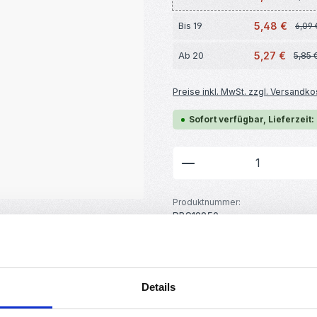
5,48 €
Bis
19
6,09 
5,27 €
Ab
20
5,85 
Preise inkl. MwSt. zzgl. Versandko
Sofort verfügbar, Lieferzeit:
Produkt Anzahl: G
Produktnummer:
RBS12859
GTIN/EAN:
4251102673654
Hersteller:
MakerMind
Gewicht:
Details
0.13 kg