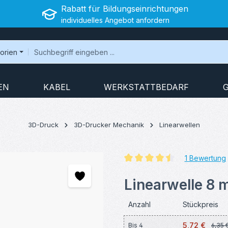
Rabatt für Bildungseinrichtungen
individuelles Angebot anfordern
gorien
EN
KABEL
WERKSTATTBEDARF
3D-Druck
3D-Drucker Mechanik
Linearwellen
1 Bewertung
Durchschnittliche Bewertung v
Linearwelle 8
Anzahl
Stückpreis
5,72 €
Bis
4
6,35 