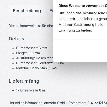
Diese Webseite verwendet 
Beschreibung
Eigenschaften
Downloa
Um Ihnen das bestmögliche E
benutzerfreundlicher zu gest
Mit Ihrer Zustimmung helfen
Diese Linearwelle ist für eine optimale Leistung und geringe 
Erfahrung zu bieten.
Details
Durchmesser: 8 mm
Länge: 330 mm
Ausführung: Geschliffen + Gehärtet (HRC60-HRC62 )
Durchmesser-Toleranz: ISO h6
Material: Gcr15 Stahl / C45
Lieferumfang
1x Linearwelle 8 mm
Hersteller-Information: anzado GmbH, Römerstadt 2-4, 66121 