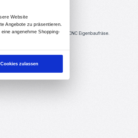
nsere Website
rte Angebote zu präsentieren.
en eine angenehme Shopping-
enbau eines 3D-Druckers oder einer CNC Eigenbaufräse.
Cookies zulassen