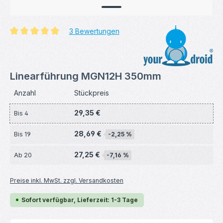
3 Bewertungen
Durchschnittliche Bewertung von 5 von 5 Sternen
Linearführung MGN12H 350mm
Anzahl
Stückpreis
29,35 €
Bis
4
28,69 €
Bis
19
-2,25 %
27,25 €
Ab
20
-7,16 %
Preise inkl. MwSt. zzgl. Versandkosten
Sofort verfügbar, Lieferzeit: 1-3 Tage