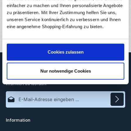
einfacher zu machen und Ihnen personalisierte Angebote
Hersteller
zu präsentieren. Mit Ihrer Zustimmung helfen Sie uns,
unseren Service kontinuierlich zu verbessern und Ihnen
Downloads
eine angenehme Shopping-Erfahrung zu bieten.
Bewertungen
3
Cookies zulassen
Newsletter
Nur notwendige Cookies
Abonnieren Sie jetzt unseren regelmäßig erscheinenden
Newsletter, um rechtzeitig über neue Produkte und Angebote
informiert zu werden.
E-Mail-Adresse*
Datenschutz
Information
Ich habe die
Datenschutzbestimmungen
zur Kenntnis
genommen und die
AGB
gelesen und bin mit ihnen