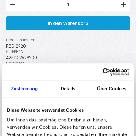
Produkt Anzahl: Gib den gewünschten Wert ein ode
In den Warenkorb
Produktnummer:
RBS12920
GTIN/EAN:
4251102629200
Hersteller:
your droid
Gewicht:
0.283 kg
Zustimmung
Details
Über Cookies
Beschreibung
Diese Webseite verwendet Cookies
350mm lange und 12mm breite Linearführung für 3D-
Drucker, CNC-Maschinen und Robotik-Projekte. Die
Um Ihnen das bestmögliche Erlebnis zu bieten,
Schienen sind leichtgängi…
Mehr
verwenden wir Cookies. Diese helfen uns, unsere
Website benutzerfreundlicher zu gestalten, Ihre Einkäufe
Eigenschaften