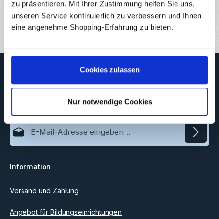
Downloads
zu präsentieren. Mit Ihrer Zustimmung helfen Sie uns,
unseren Service kontinuierlich zu verbessern und Ihnen
Bewertungen
2
eine angenehme Shopping-Erfahrung zu bieten.
Newsletter
Cookies zulassen
Abonnieren Sie jetzt unseren regelmäßig erscheinenden
Newsletter, um rechtzeitig über neue Produkte und Angebote
Nur notwendige Cookies
informiert zu werden.
E-Mail-Adresse*
Datenschutz
Information
Ich habe die
Datenschutzbestimmungen
zur Kenntnis
genommen und die
AGB
gelesen und bin mit ihnen
einverstanden.
Versand und Zahlung
Angebot für Bildungseinrichtungen