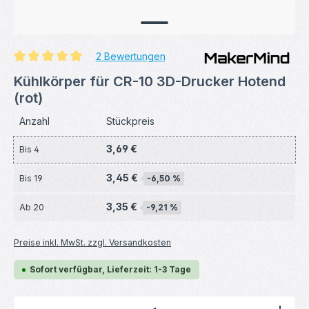
2 Bewertungen
Durchschnittliche Bewertung von 5 von 5 Sternen
Kühlkörper für CR-10 3D-Drucker Hotend
(rot)
Anzahl
Stückpreis
3,69 €
Bis
4
3,45 €
Bis
19
-6,50 %
3,35 €
Ab
20
-9,21 %
Preise inkl. MwSt. zzgl. Versandkosten
Sofort verfügbar, Lieferzeit: 1-3 Tage
Produkt Anzahl: Gib den gewünschten Wert ein ode