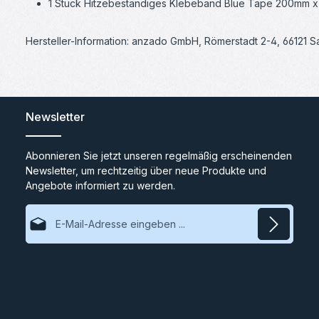
1 Stück Hitzebeständiges Klebeband Blue Tape 200mm x 
Hersteller-Information: anzado GmbH, Römerstadt 2-4, 66121 
Newsletter
Abonnieren Sie jetzt unseren regelmäßig erscheinenden
Newsletter, um rechtzeitig über neue Produkte und
Angebote informiert zu werden.
E-Mail-Adresse*
Datenschutz
Ich habe die
Datenschutzbestimmungen
zur Kenntnis
genommen und die
AGB
gelesen und bin mit ihnen
einverstanden.