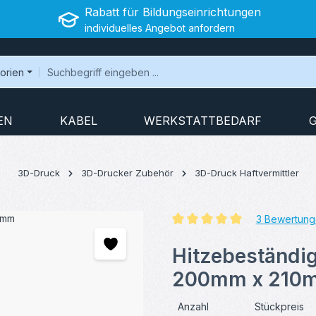
Rabatt für Bildungseinrichtungen
individuelles Angebot anfordern
gorien
EN
KABEL
WERKSTATTBEDARF
3D-Druck
3D-Drucker Zubehör
3D-Druck Haftvermittler
3 Bewertung
Durchschnittliche Bewertung v
Hitzebeständi
200mm x 210
Anzahl
Stückpreis