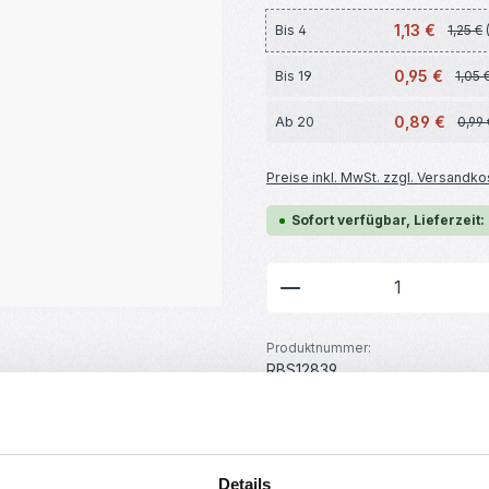
1,13 €
Bis
4
1,25 €
0,95 €
Bis
19
1,05 
0,89 €
Ab
20
0,99 
Preise inkl. MwSt. zzgl. Versandko
Sofort verfügbar, Lieferzeit:
Produkt Anzahl: G
Produktnummer:
RBS12839
GTIN/EAN:
4251102673500
Hersteller:
MakerMind
Gewicht:
Details