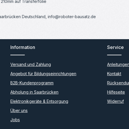
210mm auf Transferfolie
Saarbrücken Deutschland, info@roboter-bausatz.de
Information
Service
Versand und Zahlung
Anleitunge
Angebot für Bildungseinrichtungen
Kontakt
B2B-Kundenprogramm
Rücksendu
Abholung in Saarbrücken
Hilfeseite
Elektronikgeräte & Entsorgung
Widerruf
Über uns
Jobs