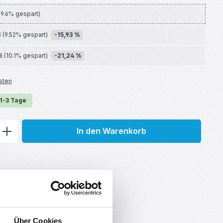
(9.6% gespart)
-15,93 %
€
(9.52% gespart)
-21,24 %
€
(10.1% gespart)
sten
 1-3 Tage
ib den gewünschten Wert ein oder benu
In den Warenkorb
Über Cookies