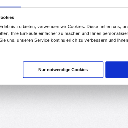
0.01 kg
Cookies
ds
Bewertungen
3
rlebnis zu bieten, verwenden wir Cookies. Diese helfen uns, u
alten, Ihre Einkäufe einfacher zu machen und Ihnen personalisie
 Sie uns, unseren Service kontinuierlich zu verbessern und Ihn
deale Haftung der Druckfläche beim 3D-Druck. Dieses hitzebeständ
dert dass der Druck sich löst oder verzieht (Warping) und lässt si
Nur notwendige Cookies