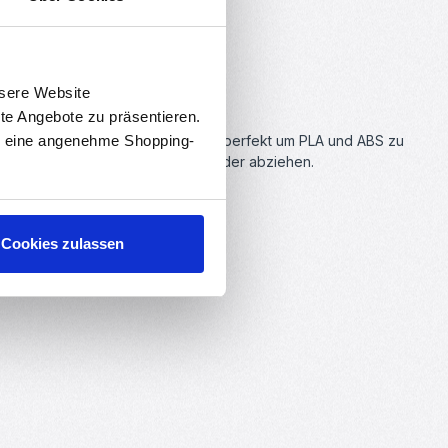
nsere Website
rte Angebote zu präsentieren.
en eine angenehme Shopping-
ige Maskier-Klebeband eignet sich perfekt um PLA und ABS zu
ch einfach und ohne Klebereste wieder abziehen.
Cookies zulassen