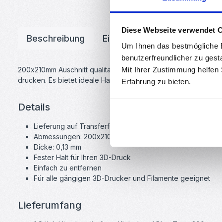
Diese Webseite verwendet 
Beschreibung
Eigenschaften
Downloa
Um Ihnen das bestmögliche E
benutzerfreundlicher zu gest
Mit Ihrer Zustimmung helfen
200x210mm Auschnitt qualitativ hochwertiges Blue Tape für i
drucken. Es bietet ideale Haftung für den 3D-Druck und verhin
Erfahrung zu bieten.
Details
Lieferung auf Transferfolie
Abmessungen: 200x210mm
Dicke: 0,13 mm
Fester Halt für Ihren 3D-Druck
Einfach zu entfernen
Für alle gängigen 3D-Drucker und Filamente geeignet
Lieferumfang