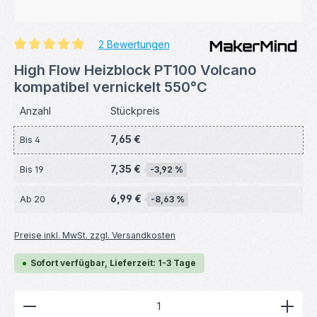
2 Bewertungen
Durchschnittliche Bewertung von 5 von 5 Sternen
High Flow Heizblock PT100 Volcano
kompatibel vernickelt 550°C
Anzahl
Stückpreis
7,65 €
Bis
4
7,35 €
Bis
19
-3,92 %
6,99 €
Ab
20
-8,63 %
Preise inkl. MwSt. zzgl. Versandkosten
Sofort verfügbar, Lieferzeit: 1-3 Tage
Produkt Anzahl: Gib den gewünschten Wert ein ode