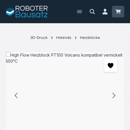
Zum Hauptinhalt springen
Waren
3D-Druck
Hotends
Heizblöcke
Bildergalerie überspringen