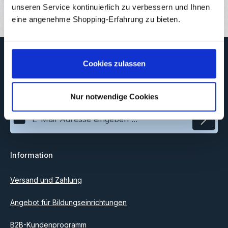
Bewertungen
2
unseren Service kontinuierlich zu verbessern und Ihnen
eine angenehme Shopping-Erfahrung zu bieten.
Newsletter
Cookies zulassen
Abonnieren Sie jetzt unseren regelmäßig erscheinenden
Newsletter, um rechtzeitig über neue Produkte und Angebote
informiert zu werden.
Nur notwendige Cookies
E-Mail-Adresse*
Datenschutz
Information
Ich habe die
Datenschutzbestimmungen
zur Kenntnis
genommen und die
AGB
gelesen und bin mit ihnen
einverstanden.
Versand und Zahlung
Angebot für Bildungseinrichtungen
B2B-Kundenprogramm