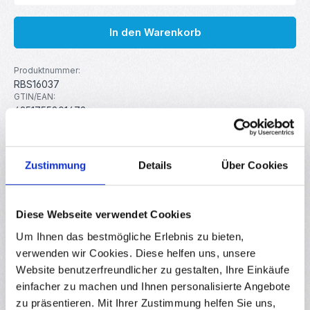
In den Warenkorb
Produktnummer:
RBS16037
GTIN/EAN:
4251755801473
Hersteller:
MakerMind
Zustimmung
Details
Über Cookies
Beschreibung
Erleben Sie ultimative Leistung und Zuverlässigkeit mit
Diese Webseite verwendet Cookies
unserem vernickelten V6 High Flow Kupfer-Heizblock
Um Ihnen das bestmögliche Erlebnis zu bieten,
für 3D-Drucker.…
Mehr
verwenden wir Cookies. Diese helfen uns, unsere
Eigenschaften
Website benutzerfreundlicher zu gestalten, Ihre Einkäufe
Downloads
einfacher zu machen und Ihnen personalisierte Angebote
zu präsentieren. Mit Ihrer Zustimmung helfen Sie uns,