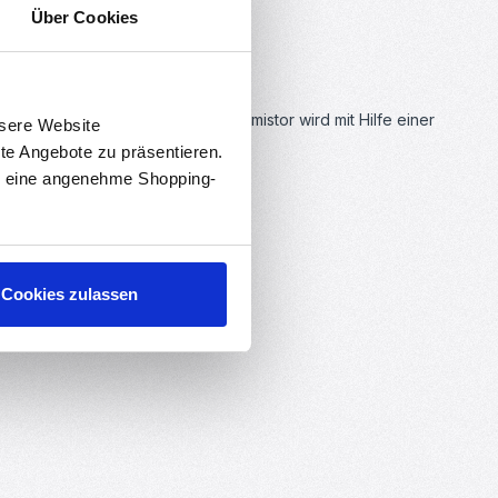
Über Cookies
efestigung vorgesehen. Der Thermistor wird mit Hilfe einer
nsere Website
rte Angebote zu präsentieren.
en eine angenehme Shopping-
Cookies zulassen