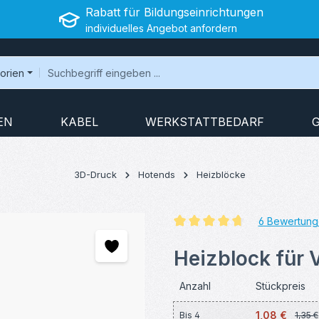
Rabatt für Bildungseinrichtungen
individuelles Angebot anfordern
gorien
EN
KABEL
WERKSTATTBEDARF
3D-Druck
Hotends
Heizblöcke
6 Bewertung
Durchschnittliche Bewertung v
Heizblock für 
Anzahl
Stückpreis
1,08 €
Bis
4
1,35 €