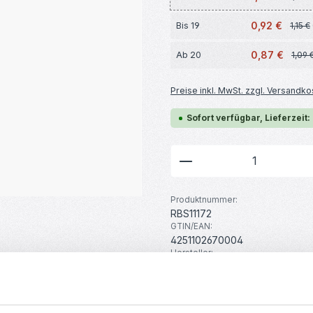
0,92 €
Bis
19
1,15 €
0,87 €
Ab
20
1,09 
Preise inkl. MwSt. zzgl. Versandko
Sofort verfügbar, Lieferzeit:
Produkt Anzahl: G
Produktnummer:
RBS11172
GTIN/EAN:
4251102670004
Hersteller:
MakerMind
Gewicht:
0.008 kg