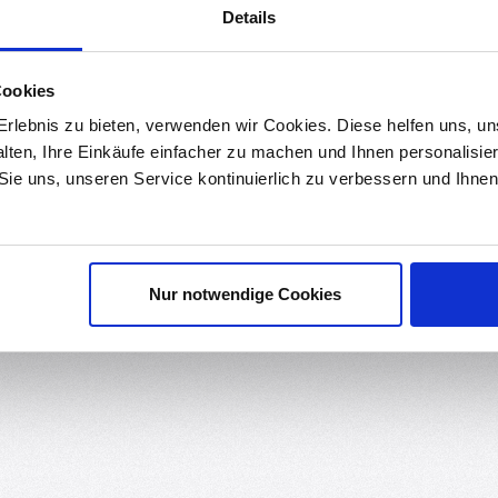
Details
ds
Bewertungen
6
Cookies
zpatrone ist eine 6mm Bohrung mit einer M3 Schraube zur optimalen B
rlebnis zu bieten, verwenden wir Cookies. Diese helfen uns, u
ermeiden. Für die Düse besitzt der Heizblock ein M6 Gewinde.
alten, Ihre Einkäufe einfacher zu machen und Ihnen personalisie
 Sie uns, unseren Service kontinuierlich zu verbessern und Ihn
Nur notwendige Cookies