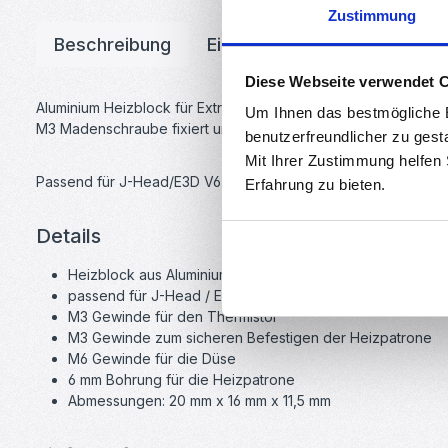
Zustimmung
Beschreibung
Eigenschaften
Downloa
Diese Webseite verwendet 
Aluminium Heizblock für Extruder in 3D-Druckern. Für die Hei
Um Ihnen das bestmögliche E
M3 Madenschraube fixiert um ein Verrutschen oder Lösen zu v
benutzerfreundlicher zu gest
Mit Ihrer Zustimmung helfen
Passend für J-Head/E3D V6 Hotends.
Erfahrung zu bieten.
Details
Heizblock aus Aluminium
passend für J-Head / E3D V6 Hot Ends
M3 Gewinde für den Thermistor
M3 Gewinde zum sicheren Befestigen der Heizpatrone
M6 Gewinde für die Düse
6 mm Bohrung für die Heizpatrone
Abmessungen: 20 mm x 16 mm x 11,5 mm