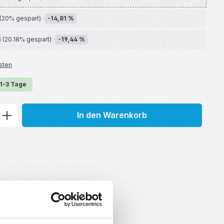
-14,81 %
(20% gespart)
-19,44 %
€
(20.18% gespart)
sten
 1-3 Tage
ib den gewünschten Wert ein oder benu
In den Warenkorb