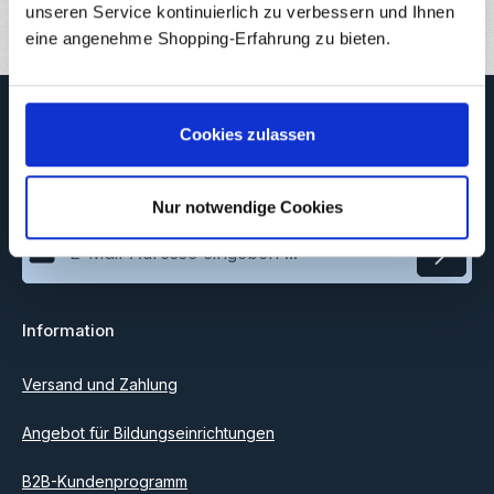
unseren Service kontinuierlich zu verbessern und Ihnen
eine angenehme Shopping-Erfahrung zu bieten.
Newsletter
Cookies zulassen
Abonnieren Sie jetzt unseren regelmäßig erscheinenden
Newsletter, um rechtzeitig über neue Produkte und Angebote
informiert zu werden.
Nur notwendige Cookies
E-Mail-Adresse*
Datenschutz
Information
Ich habe die
Datenschutzbestimmungen
zur Kenntnis
genommen und die
AGB
gelesen und bin mit ihnen
einverstanden.
Versand und Zahlung
Angebot für Bildungseinrichtungen
B2B-Kundenprogramm