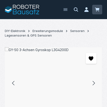
Zum Hauptinhalt springen
Waren
DIY-Elektronik
Erweiterungsmodule
Sensoren
Lagesensoren & GPS Sensoren
Bildergalerie überspringen