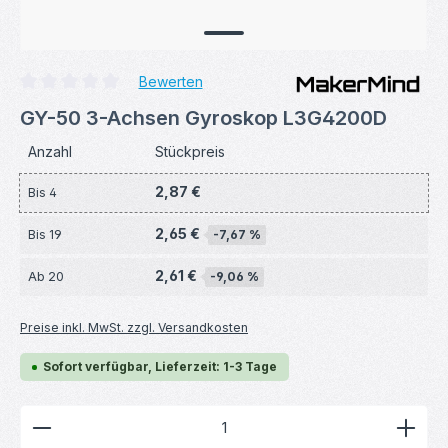
Bewerten
Durchschnittliche Bewertung von 0 von 5 Sternen
GY-50 3-Achsen Gyroskop L3G4200D
Anzahl
Stückpreis
2,87 €
Bis
4
2,65 €
Bis
19
-7,67 %
2,61 €
Ab
20
-9,06 %
Preise inkl. MwSt. zzgl. Versandkosten
Sofort verfügbar, Lieferzeit: 1-3 Tage
Produkt Anzahl: Gib den gewünschten Wert ein ode