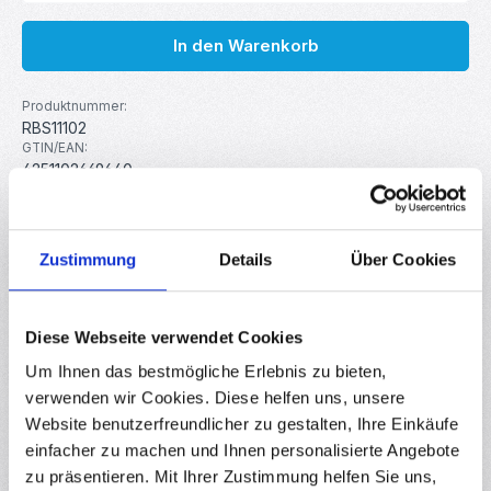
In den Warenkorb
Produktnummer:
RBS11102
GTIN/EAN:
4251102669640
Hersteller:
MakerMind
Zustimmung
Details
Über Cookies
Beschreibung
GY-50 3-Achsen Gyroskop für Microcontroller-Projekte Bei
Diese Webseite verwendet Cookies
diesem Modul handelt es sich um ein Breakout-Board für
den L3G4200…
Mehr
Um Ihnen das bestmögliche Erlebnis zu bieten,
verwenden wir Cookies. Diese helfen uns, unsere
Eigenschaften
Website benutzerfreundlicher zu gestalten, Ihre Einkäufe
Downloads
einfacher zu machen und Ihnen personalisierte Angebote
zu präsentieren. Mit Ihrer Zustimmung helfen Sie uns,
Bewertungen