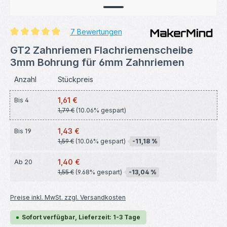
7 Bewertungen
Durchschnittliche Bewertung von 4.93 von 5 Sternen
GT2 Zahnriemen Flachriemenscheibe
3mm Bohrung für 6mm Zahnriemen
Anzahl
Stückpreis
1,61 €
Bis
4
1,79 €
(10.06% gespart)
1,43 €
Bis
19
1,59 €
(10.06% gespart)
-11,18 %
1,40 €
Ab
20
1,55 €
(9.68% gespart)
-13,04 %
Preise inkl. MwSt. zzgl. Versandkosten
Sofort verfügbar, Lieferzeit: 1-3 Tage