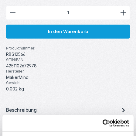
Produkt Anzahl: Gib den gewünschten Wert ein ode
In den Warenkorb
Produktnummer:
RBS12566
GTIN/EAN:
4251102672978
Hersteller:
MakerMind
Gewicht:
0.002 kg
Beschreibung
Flachriemenscheibe mit Kugellager und 3mm
Bohrung passend für GT2 Zahnriemen. Eignet sich ideal als
Umlenkrolle für die Ach…
Mehr