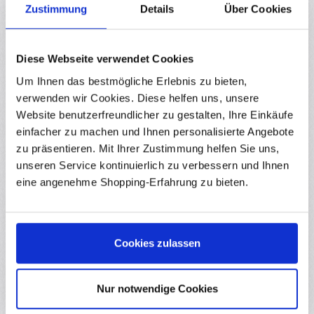
Zustimmung
Details
Über Cookies
Eigenschaften
Downloads
Diese Webseite verwendet Cookies
Bewertungen
7
Um Ihnen das bestmögliche Erlebnis zu bieten,
verwenden wir Cookies. Diese helfen uns, unsere
Website benutzerfreundlicher zu gestalten, Ihre Einkäufe
einfacher zu machen und Ihnen personalisierte Angebote
zu präsentieren. Mit Ihrer Zustimmung helfen Sie uns,
Produktgalerie überspringen
Zubehör
unseren Service kontinuierlich zu verbessern und Ihnen
30
%
eine angenehme Shopping-Erfahrung zu bieten.
(20)
Durchschnittliche Bewertung von 5 von 5 S
yourDroid GT2 Zahnriemen offen 6mm 1 Meter
faserverstärkt
Cookies zulassen
RBS10161
Dieser hochwertige Zahnriemen für das GT2 Profil aus Gummi
Nur notwendige Cookies
und Fiberglas-Geflecht im Kern, ist speziell für lineare
Bewegungen ausgelegt. Perfekt geeignet für den Einsatz in 3D-
Druckern, CNC-Maschinen, Robotern und Automaten. Durch das