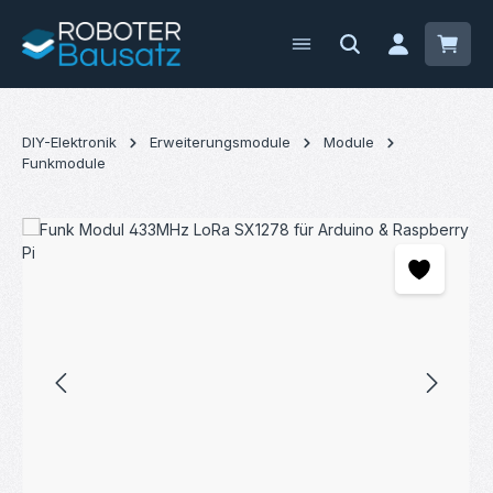
Zum Hauptinhalt springen
Waren
DIY-Elektronik
Erweiterungsmodule
Module
Funkmodule
Bildergalerie überspringen