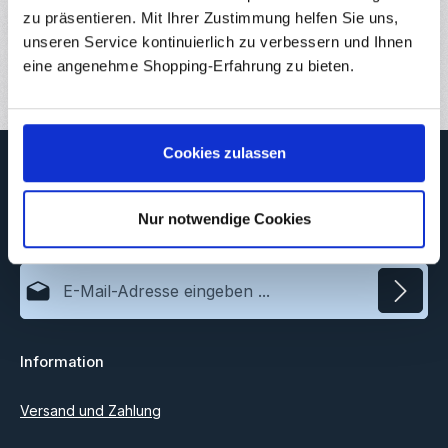
zu präsentieren. Mit Ihrer Zustimmung helfen Sie uns,
Downloads
unseren Service kontinuierlich zu verbessern und Ihnen
Bewertungen
eine angenehme Shopping-Erfahrung zu bieten.
Cookies zulassen
Newsletter
Abonnieren Sie jetzt unseren regelmäßig erscheinenden
Newsletter, um rechtzeitig über neue Produkte und Angebote
Nur notwendige Cookies
informiert zu werden.
E-Mail-Adresse*
Datenschutz
Information
Ich habe die
Datenschutzbestimmungen
zur Kenntnis
genommen und die
AGB
gelesen und bin mit ihnen
einverstanden.
Versand und Zahlung