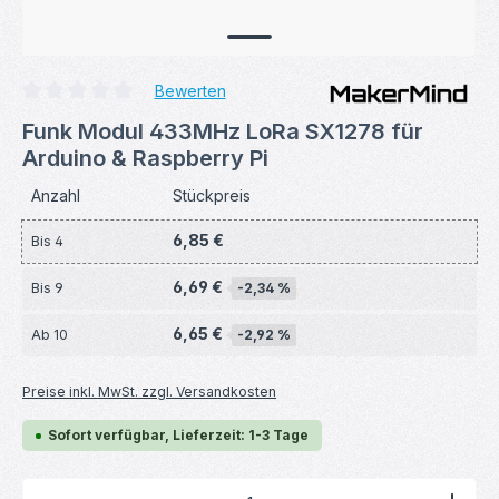
Bewerten
Durchschnittliche Bewertung von 0 von 5 Sternen
Funk Modul 433MHz LoRa SX1278 für
Arduino & Raspberry Pi
Anzahl
Stückpreis
6,85 €
Bis
4
6,69 €
Bis
9
-2,34 %
6,65 €
Ab
10
-2,92 %
Preise inkl. MwSt. zzgl. Versandkosten
Sofort verfügbar, Lieferzeit: 1-3 Tage
Produkt Anzahl: Gib den gewünschten Wert ein ode