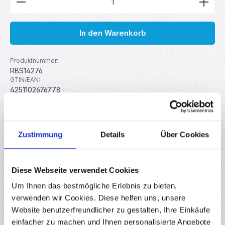
In den Warenkorb
Produktnummer:
RBS14276
GTIN/EAN:
4251102676778
Hersteller:
MakerMind
Gewicht:
0.002 kg
Zustimmung
Details
Über Cookies
Beschreibung
Diese Webseite verwendet Cookies
Dieses 433 Mhz Funkmodul benutzt zusätzlich zum GFSK
Um Ihnen das bestmögliche Erlebnis zu bieten,
Standard auch die neuste LoRa Modulation Technologie zur
verwenden wir Cookies. Diese helfen uns, unsere
Übertragung…
Mehr
Website benutzerfreundlicher zu gestalten, Ihre Einkäufe
Eigenschaften
einfacher zu machen und Ihnen personalisierte Angebote