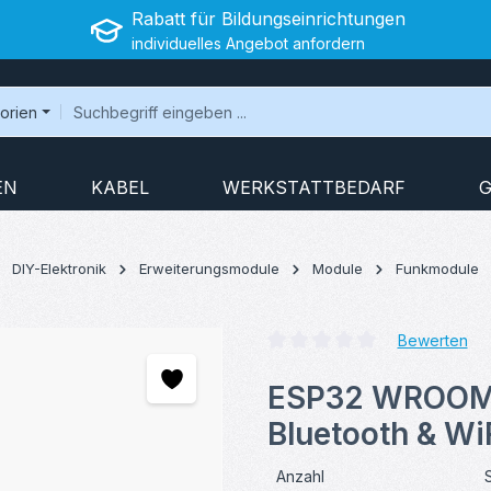
Rabatt für Bildungseinrichtungen
individuelles Angebot anfordern
gorien
EN
KABEL
WERKSTATTBEDARF
G
DIY-Elektronik
Erweiterungsmodule
Module
Funkmodule
Bewerten
Durchschnittliche Bewertung v
ESP32 WROOM-
Bluetooth & Wi
Anzahl