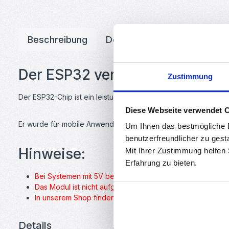
Beschreibung
Downloads
Bewertunge
Der ESP32 vereint Bluetooth u
Zustimmung
Der ESP32-Chip ist ein leistungsfähiger Microcontroller bas
Diese Webseite verwendet 
Er wurde für mobile Anwendungen entwickelt und lässt sich pe
Um Ihnen das bestmögliche E
benutzerfreundlicher zu gest
Hinweise:
Mit Ihrer Zustimmung helfen
Erfahrung zu bieten.
Bei Systemen mit 5V benötigen Sie einen Pegelwandler!
Das Modul ist nicht aufgelötet! Für einfaches Anschließen
In unserem Shop finden Sie auch anschlussfertige ESP32-
Details