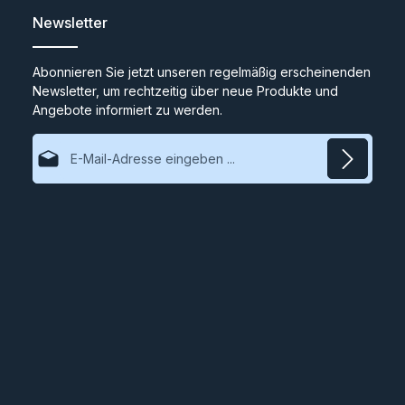
Newsletter
Abonnieren Sie jetzt unseren regelmäßig erscheinenden
Newsletter, um rechtzeitig über neue Produkte und
Angebote informiert zu werden.
E-Mail-Adresse*
Datenschutz
Ich habe die
Datenschutzbestimmungen
zur Kenntnis
genommen und die
AGB
gelesen und bin mit ihnen
einverstanden.