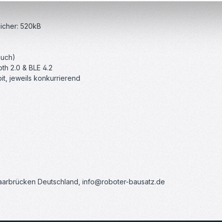
eicher: 520kB
ouch)
oth 2.0 & BLE 4.2
it, jeweils konkurrierend
Saarbrücken Deutschland, info@roboter-bausatz.de