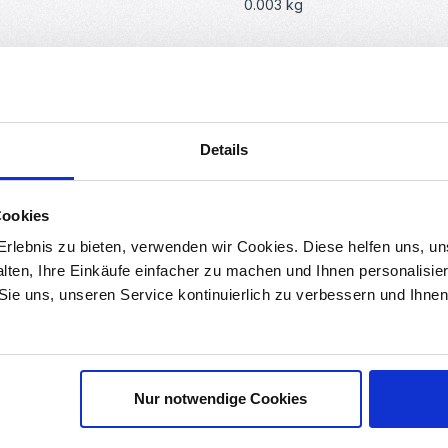
0.003 kg
n
nd WiFi auf einem einzigen Chip!
Details
ierend auf dem Dual Core Tensilica LX6 CPU mit 240Mhz, 4MB Flash
Cookies
rfekt in tragbare Elektronik und IoT-Anwendungen integrieren.
rlebnis zu bieten, verwenden wir Cookies. Diese helfen uns, u
alten, Ihre Einkäufe einfacher zu machen und Ihnen personalisie
 Sie uns, unseren Service kontinuierlich zu verbessern und Ihn
 empfehlen wir eine Adapterplatine!
Entwicklungsboards -> Plug & Play!
Nur notwendige Cookies