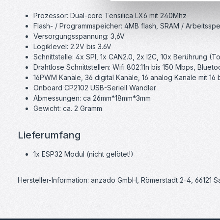
Prozessor: Dual-core Tensilica LX6 mit 240Mhz
Flash- / Programmspeicher: 4MB flash, SRAM / Arbeitssp
Versorgungsspannung: 3,6V
Logiklevel: 2.2V bis 3.6V
Schnittstelle: 4x SPI, 1x CAN2.0, 2x I2C, 10x Berührung (T
Drahtlose Schnittstellen: Wifi 802.11n bis 150 Mbps, Blueto
16PWM Kanäle, 36 digital Kanäle, 16 analog Kanäle mit 16 b
Onboard CP2102 USB-Seriell Wandler
Abmessungen: ca 26mm*18mm*3mm
Gewicht: ca. 2 Gramm
Lieferumfang
1x ESP32 Modul (nicht gelötet!)
Hersteller-Information: anzado GmbH, Römerstadt 2-4, 66121 