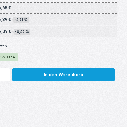
6,65 €
6,39 €
-3,91 %
6,09 €
-8,42 %
sten
 1-3 Tage
ib den gewünschten Wert ein oder benu
In den Warenkorb