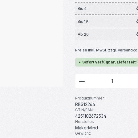
Bis
4
Bis
19
Ab
20
Preise inkl. MwSt. zzgl. Versandko
Sofort verfügbar, Lieferzeit:
Produkt Anzahl: G
Produktnummer:
RBS12264
GTIN/EAN:
4251102672534
Hersteller:
MakerMind
Gewicht: