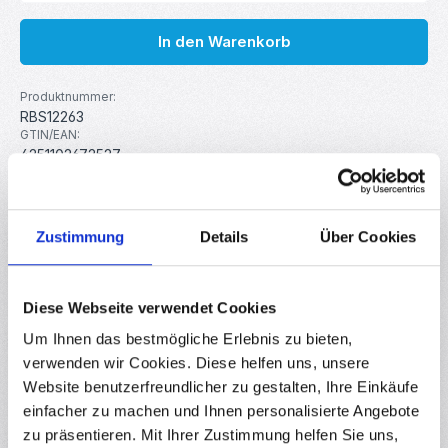
In den Warenkorb
Produktnummer:
RBS12263
GTIN/EAN:
4251102672527
Hersteller:
MakerMind
Gewicht:
0.007 kg
Zustimmung
Details
Über Cookies
Beschreibung
Diese Webseite verwendet Cookies
Breadboardkompatible Adapterplatine für das
Um Ihnen das bestmögliche Erlebnis zu bieten,
ESP32/ESP32-S Wifi Modul. Vereinfacht Entwicklung und
verwenden wir Cookies. Diese helfen uns, unsere
Debugging mit dem ESP32…
Mehr
Website benutzerfreundlicher zu gestalten, Ihre Einkäufe
Downloads
einfacher zu machen und Ihnen personalisierte Angebote
zu präsentieren. Mit Ihrer Zustimmung helfen Sie uns,
Bewertungen