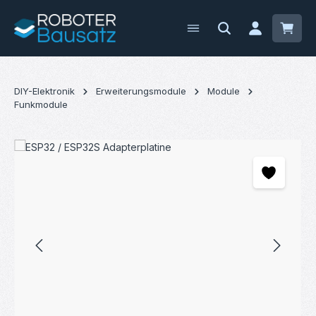
Zum Hauptinhalt springen
Waren
DIY-Elektronik
Erweiterungsmodule
Module
Funkmodule
Bildergalerie überspringen