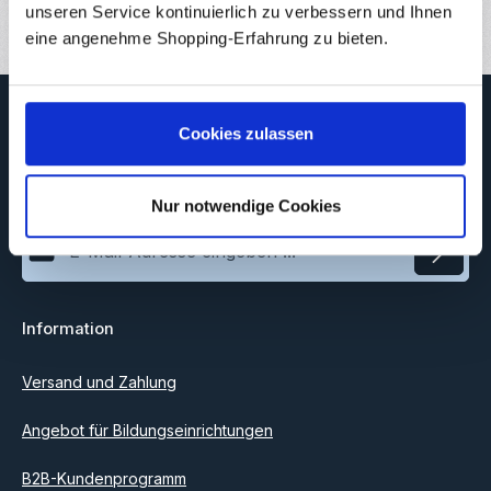
unseren Service kontinuierlich zu verbessern und Ihnen
eine angenehme Shopping-Erfahrung zu bieten.
Newsletter
Cookies zulassen
Abonnieren Sie jetzt unseren regelmäßig erscheinenden
Newsletter, um rechtzeitig über neue Produkte und Angebote
informiert zu werden.
Nur notwendige Cookies
E-Mail-Adresse*
Datenschutz
Information
Ich habe die
Datenschutzbestimmungen
zur Kenntnis
genommen und die
AGB
gelesen und bin mit ihnen
einverstanden.
Versand und Zahlung
Angebot für Bildungseinrichtungen
B2B-Kundenprogramm