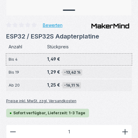
Bewerten
Durchschnittliche Bewertung von 0 von 5 Sternen
ESP32 / ESP32S Adapterplatine
Anzahl
Stückpreis
1,49 €
Bis
4
1,29 €
Bis
19
-13,42 %
1,25 €
Ab
20
-16,11 %
Preise inkl. MwSt. zzgl. Versandkosten
Sofort verfügbar, Lieferzeit: 1-3 Tage
Produkt Anzahl: Gib den gewünschten Wert ein ode