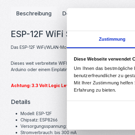
Beschreibung
Downloads
Bewertunge
ESP-12F WiFi Serial Modul - O
Zustimmung
Das ESP-12F WiFi/WLAN-Modul basiert auf dem SoC ESP8266 
Diese Webseite verwendet 
Dieses weit verbreitete WIFI-Modul ist eine preiswerte Lösung
Um Ihnen das bestmögliche E
Arduino oder einem Einplatinencomputer wie dem Raspberry P
benutzerfreundlicher zu gest
Mit Ihrer Zustimmung helfen
Achtung: 3.3 Volt Logic Level. Kein TTL Pegel! Der Anschl
Erfahrung zu bieten.
Details
Modell: ESP-12F
Chipsatz: ESP8266
Versorgungsspannung: DC 3 V - 3,6 V (empfohlen: 3.3V)
Stromverbrauch: bis 300 mA