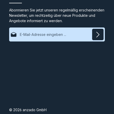
Abonnieren Sie jetzt unseren regelmäßig erscheinenden
Newsletter, um rechtzeitig über neue Produkte und
Angebote informiert zu werden.
E-Mail-Adresse*
Datenschutz
Ich habe die
Datenschutzbestimmungen
zur Kenntnis
genommen und die
AGB
gelesen und bin mit ihnen
einverstanden.
© 2026 anzado GmbH