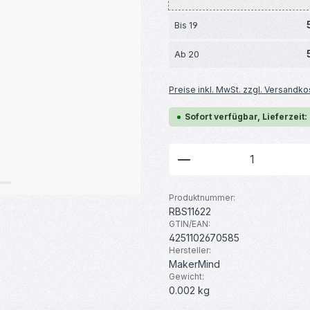
Bis
19
Ab
20
Preise inkl. MwSt. zzgl. Versandko
Sofort verfügbar, Lieferzeit:
Produkt Anzahl: G
Produktnummer:
RBS11622
GTIN/EAN:
4251102670585
Hersteller:
MakerMind
Gewicht:
0.002 kg