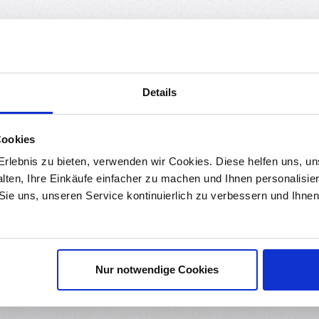
n
ptimierte Version des ESP-12E Mod
Details
und ermöglicht den über AT-Befehlen gesteuerten Aufbau von TCP
Cookies
 Ihre Projekte ins WLAN zu bringen! Es eignet sich ideal für Smarth
rlebnis zu bieten, verwenden wir Cookies. Diese helfen uns, u
i.
alten, Ihre Einkäufe einfacher zu machen und Ihnen personalisie
 Sie uns, unseren Service kontinuierlich zu verbessern und Ihn
uss an 5 Volt TTL Pegel kann das Modul zerstören!
Nur notwendige Cookies