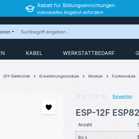
Rabatt für Bildungseinrichtungen
individuelles Angebot anfordern
gorien
EN
KABEL
WERKSTATTBEDARF
G
DIY-Elektronik
Erweiterungsmodule
Module
Funkmodule
Bewerten
Durchschnittliche Bewertung v
ESP-12F ESP82
Anzahl
Bis
4