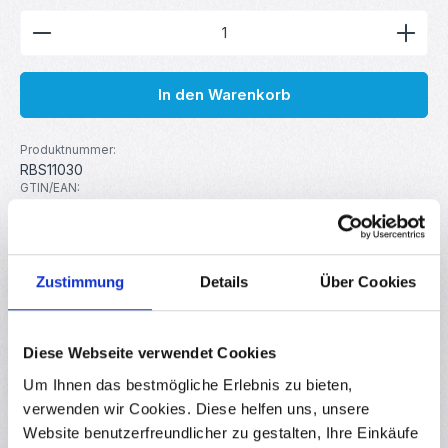
Produkt Anzahl: Gib den gewünschten Wert ein ode
In den Warenkorb
Produktnummer:
RBS11030
GTIN/EAN:
4251102610307
Hersteller:
your droid
Zustimmung
Details
Über Cookies
Beschreibung
Entlötlitze aus Kupfer mit hoher Saugfähigkeit um Lötzinn
Diese Webseite verwendet Cookies
schnell und sauber zu entfernen. Optimal zum Absaugen
Um Ihnen das bestmögliche Erlebnis zu bieten,
von übersch…
Mehr
verwenden wir Cookies. Diese helfen uns, unsere
Eigenschaften
Website benutzerfreundlicher zu gestalten, Ihre Einkäufe