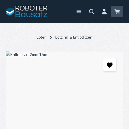
Zum Hauptinhalt springen
Waren
Löten
Lötzinn & Entlötlitzen
Bildergalerie überspringen