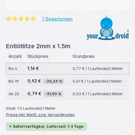
7 Bewertungen
Durchschnittliche Bewertung von 4.93 von 5 Sternen
Entlötlitze 2mm x 1.5m
Anzahl
Stückpreis
Grundpreis
1,16 €
Bis
4
0,77 € / 1 Laufende(r) Meter
0,92 €
Bis
19
-20,69 %
0,61 € / 1 Laufende(r) Meter
0,79 €
Ab
20
-31,90 %
0,53 € / 1 Laufende(r) Meter
Inhalt:
1.5 Laufende(r) Meter
Preise inkl. MwSt. zzgl. Versandkosten
Sofort verfügbar, Lieferzeit: 1-3 Tage