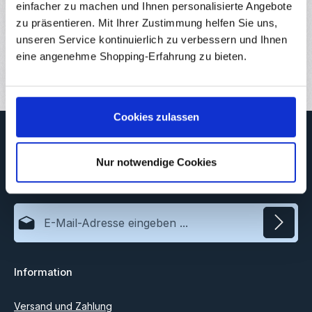
einfacher zu machen und Ihnen personalisierte Angebote
Hersteller
zu präsentieren. Mit Ihrer Zustimmung helfen Sie uns,
Downloads
unseren Service kontinuierlich zu verbessern und Ihnen
eine angenehme Shopping-Erfahrung zu bieten.
Bewertungen
7
Cookies zulassen
Newsletter
Abonnieren Sie jetzt unseren regelmäßig erscheinenden
Nur notwendige Cookies
Newsletter, um rechtzeitig über neue Produkte und Angebote
informiert zu werden.
E-Mail-Adresse*
Datenschutz
Information
Ich habe die
Datenschutzbestimmungen
zur Kenntnis
genommen und die
AGB
gelesen und bin mit ihnen
einverstanden.
Versand und Zahlung