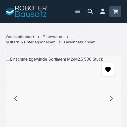
Zum Hauptinhalt springen
Waren
Werkstattbedarf
Eisenwaren
Muttern & Unterlegscheiben
Gewindebuchsen
Bildergalerie überspringen