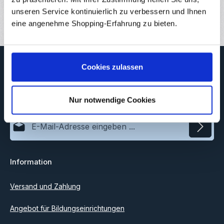
Bewertungen
unseren Service kontinuierlich zu verbessern und Ihnen
eine angenehme Shopping-Erfahrung zu bieten.
Newsletter
Cookies zulassen
Abonnieren Sie jetzt unseren regelmäßig erscheinenden
Newsletter, um rechtzeitig über neue Produkte und Angebote
informiert zu werden.
Nur notwendige Cookies
E-Mail-Adresse*
Datenschutz
Information
Ich habe die
Datenschutzbestimmungen
zur Kenntnis
genommen und die
AGB
gelesen und bin mit ihnen
einverstanden.
Versand und Zahlung
Angebot für Bildungseinrichtungen