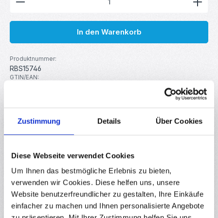
In den Warenkorb
Produktnummer:
RBS15746
GTIN/EAN:
4251102679168
Hersteller:
MakerMind
Zustimmung
Details
Über Cookies
Beschreibung
Dieses Einschmelzgewinde Sortiment mit M2 und M2.5 bietet
Diese Webseite verwendet Cookies
Ihnen eine umfangreiche Auswahl an hochwertigen
Um Ihnen das bestmögliche Erlebnis zu bieten,
Gewinden für vers…
Mehr
verwenden wir Cookies. Diese helfen uns, unsere
Eigenschaften
Website benutzerfreundlicher zu gestalten, Ihre Einkäufe
einfacher zu machen und Ihnen personalisierte Angebote
Downloads
zu präsentieren. Mit Ihrer Zustimmung helfen Sie uns,