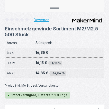
Bewerten
Durchschnittliche Bewertung von 0 von 5 Sternen
Einschmelzgewinde Sortiment M2/M2.5
500 Stück
Anzahl
Stückpreis
16,85 €
Bis
4
16,15 €
Bis
19
-4,15 %
14,35 €
Ab
20
-14,84 %
Preise inkl. MwSt. zzgl. Versandkosten
Sofort verfügbar, Lieferzeit: 1-3 Tage
Produkt Anzahl: Gib den gewünschten Wert ein ode