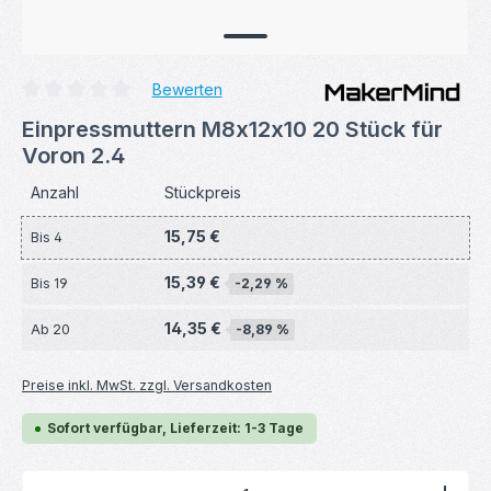
Bewerten
Durchschnittliche Bewertung von 0 von 5 Sternen
Einpressmuttern M8x12x10 20 Stück für
Voron 2.4
Anzahl
Stückpreis
15,75 €
Bis
4
15,39 €
Bis
19
-2,29 %
14,35 €
Ab
20
-8,89 %
Preise inkl. MwSt. zzgl. Versandkosten
Sofort verfügbar, Lieferzeit: 1-3 Tage
Produkt Anzahl: Gib den gewünschten Wert ein ode