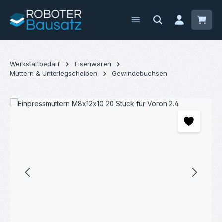
Zum Hauptinhalt springen
Waren
Werkstattbedarf
Eisenwaren
Muttern & Unterlegscheiben
Gewindebuchsen
Bildergalerie überspringen