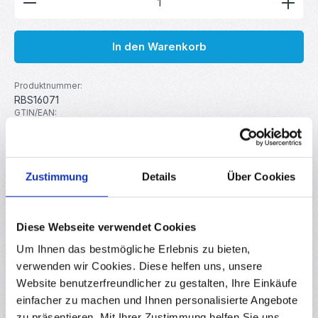
In den Warenkorb
Produktnummer:
RBS16071
GTIN/EAN:
4251755801800
Hersteller:
MakerMind
Zustimmung
Details
Über Cookies
Beschreibung
20 Einpressmuttern M8x12x10 für Voron 2.4. Die
Diese Webseite verwendet Cookies
Einpressmuttern bestehen aus Messing, wodurch sie eine
Um Ihnen das bestmögliche Erlebnis zu bieten,
hohe Robustheit, Halt…
Mehr
verwenden wir Cookies. Diese helfen uns, unsere
Eigenschaften
Website benutzerfreundlicher zu gestalten, Ihre Einkäufe
einfacher zu machen und Ihnen personalisierte Angebote
Downloads
zu präsentieren. Mit Ihrer Zustimmung helfen Sie uns,