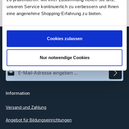
Bewertungen
unseren Service kontinuierlich zu verbessern und Ihnen
eine angenehme Shopping-Erfahrung zu bieten.
Newsletter
Cookies zulassen
Abonnieren Sie jetzt unseren regelmäßig erscheinenden
Newsletter, um rechtzeitig über neue Produkte und Angebote
informiert zu werden.
Nur notwendige Cookies
E-Mail-Adresse*
Datenschutz
Information
Ich habe die
Datenschutzbestimmungen
zur Kenntnis
genommen und die
AGB
gelesen und bin mit ihnen
einverstanden.
Versand und Zahlung
Angebot für Bildungseinrichtungen