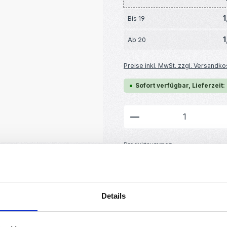
1
Bis
19
1
Ab
20
Preise inkl. MwSt. zzgl. Versandko
Sofort verfügbar, Lieferzeit:
Produkt Anzahl: G
Produktnummer:
RBS16026
GTIN/EAN:
4251755801442
Hersteller:
MakerMind
Details