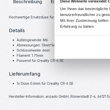
Diese Webseite verwendet 
Beschreibung
Eigenschaften
Downloa
Um Ihnen das bestmögliche E
benutzerfreundlicher zu gest
Hochwertige Ersatzdüse für den Creality CR-6 SE 3D-Drucker.
Mit Ihrer Zustimmung helfen
Erfahrung zu bieten.
Details
Außengewinde: M6
Abmessungen: 13mm*6mm
Schlüsselweite: 6mm
Filament: 1.75mm
Passend für Creality CR-6 SE
Lieferumfang
1x Düse 0.6mm für Creality CR-6 SE
Hersteller-Information: anzado GmbH, Römerstadt 2-4, 66121 