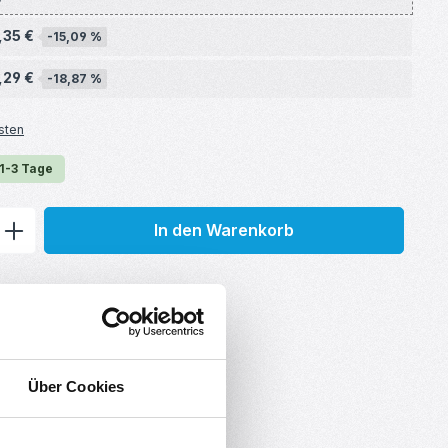
,35 €
-15,09 %
,29 €
-18,87 %
sten
 1-3 Tage
ib den gewünschten Wert ein oder benu
In den Warenkorb
Über Cookies