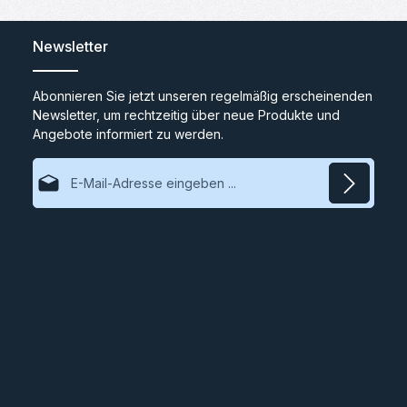
Newsletter
Abonnieren Sie jetzt unseren regelmäßig erscheinenden
Newsletter, um rechtzeitig über neue Produkte und
Angebote informiert zu werden.
E-Mail-Adresse*
Datenschutz
Ich habe die
Datenschutzbestimmungen
zur Kenntnis
genommen und die
AGB
gelesen und bin mit ihnen
einverstanden.