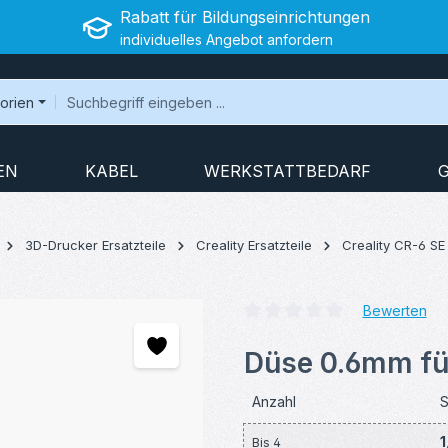
Rabatt für Bildungseinrichtungen
individuelles Angebot anfordern
gorien
EN
KABEL
WERKSTATTBEDARF
3D-Drucker Ersatzteile
Creality Ersatzteile
Creality CR-6 SE 
Bewerten
Durchschnittliche Bewertung v
Düse 0.6mm für
Anzahl
S
1
Bis
4