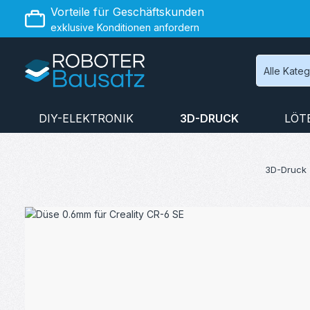
Vorteile für Geschäftskunden
 Hauptinhalt springen
Zur Suche springen
Zur Hauptnavigation springen
exklusive Konditionen anfordern
Alle Kate
DIY-ELEKTRONIK
3D-DRUCK
LÖT
3D-Druck
Bildergalerie überspringen