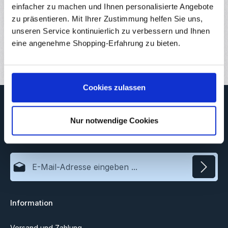
einfacher zu machen und Ihnen personalisierte Angebote
Eigenschaften
zu präsentieren. Mit Ihrer Zustimmung helfen Sie uns,
Downloads
unseren Service kontinuierlich zu verbessern und Ihnen
eine angenehme Shopping-Erfahrung zu bieten.
Bewertungen
Cookies zulassen
Newsletter
Abonnieren Sie jetzt unseren regelmäßig erscheinenden
Nur notwendige Cookies
Newsletter, um rechtzeitig über neue Produkte und Angebote
informiert zu werden.
E-Mail-Adresse*
Datenschutz
Information
Ich habe die
Datenschutzbestimmungen
zur Kenntnis
genommen und die
AGB
gelesen und bin mit ihnen
einverstanden.
Versand und Zahlung