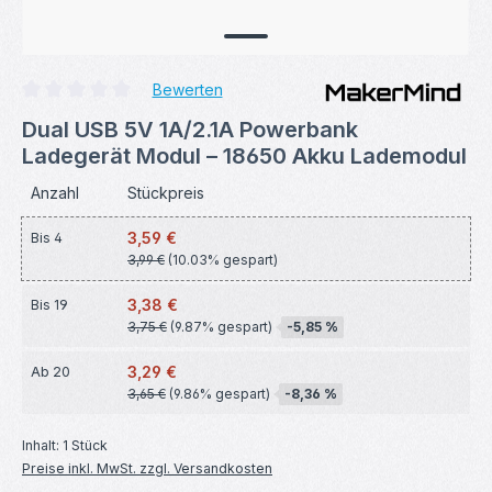
Bewerten
Durchschnittliche Bewertung von 0 von 5 Sternen
Dual USB 5V 1A/2.1A Powerbank
Ladegerät Modul – 18650 Akku Lademodul
Anzahl
Stückpreis
3,59 €
Bis
4
3,99 €
(10.03% gespart)
3,38 €
Bis
19
3,75 €
(9.87% gespart)
-5,85 %
3,29 €
Ab
20
3,65 €
(9.86% gespart)
-8,36 %
Inhalt:
1 Stück
Preise inkl. MwSt. zzgl. Versandkosten