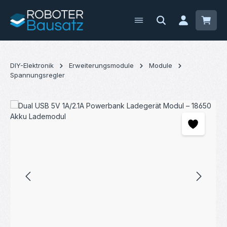
Zum Hauptinhalt springen
Waren
DIY-Elektronik
Erweiterungsmodule
Module
Spannungsregler
Bildergalerie überspringen