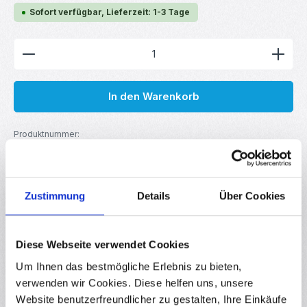
Sofort verfügbar, Lieferzeit: 1-3 Tage
Produkt Anzahl: Gib den gewünschten Wert ein ode
In den Warenkorb
Produktnummer:
RBS17530
GTIN/EAN:
4251755810543
Hersteller:
Zustimmung
Details
Über Cookies
MakerMind
Diese Webseite verwendet Cookies
Beschreibung
Um Ihnen das bestmögliche Erlebnis zu bieten,
Dual USB 5V 1A / 2.1A Powerbank Ladegerät Modul – DIY
verwenden wir Cookies. Diese helfen uns, unsere
Akku-Ladeplatine für 18650 Batterien Das Dual USB 5V
Powerbank Ladege…
Mehr
Website benutzerfreundlicher zu gestalten, Ihre Einkäufe