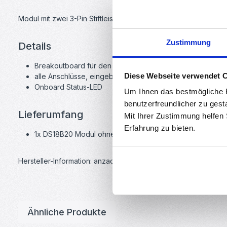
Modul mit zwei 3-Pin Stiftleisten, Status LED und Pullup-Wide
Zustimmung
Details
Breakoutboard für den DS18B20 Temperatursensor
Diese Webseite verwendet 
alle Anschlüsse, eingebauter Pull up Widerstand.
Onboard Status-LED
Um Ihnen das bestmögliche E
benutzerfreundlicher zu gest
Lieferumfang
Mit Ihrer Zustimmung helfen
Erfahrung zu bieten.
1x DS18B20 Modul ohne Sensor
Hersteller-Information: anzado GmbH, Römerstadt 2-4, 66121 
Ähnliche Produkte