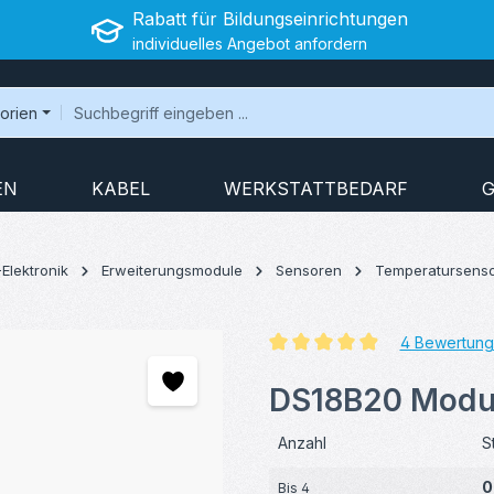
Rabatt für Bildungseinrichtungen
individuelles Angebot anfordern
gorien
EN
KABEL
WERKSTATTBEDARF
G
-Elektronik
Erweiterungsmodule
Sensoren
Temperatursens
4 Bewertun
Durchschnittliche Bewertung v
DS18B20 Modul
Anzahl
S
0
Bis
4