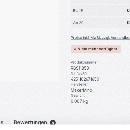
0
Bis
19
0
Ab
20
Preise inkl. MwSt. zzgl. Versandko
Nicht mehr verfügbar
Produktnummer:
RBS11850
GTIN/EAN:
4251102671650
Hersteller:
MakerMind
Gewicht:
0.007 kg
ds
Bewertungen
4