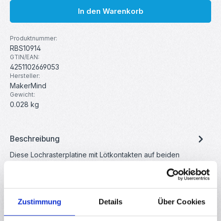
In den Warenkorb
Produktnummer:
RBS10914
GTIN/EAN:
4251102669053
Hersteller:
MakerMind
Gewicht:
0.028 kg
Beschreibung
Diese Lochrasterplatine mit Lötkontakten auf beiden
Seiten eignet sich Ideal für Ihren nächsten Versuchsaufbau!
Die Baute…
Mehr
Eigenschaften
Zustimmung
Details
Über Cookies
Downloads