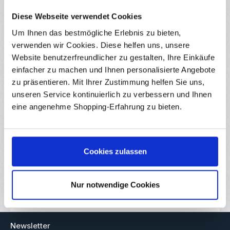
Bewertungen
9
Diese Webseite verwendet Cookies
Um Ihnen das bestmögliche Erlebnis zu bieten,
verwenden wir Cookies. Diese helfen uns, unsere
Website benutzerfreundlicher zu gestalten, Ihre Einkäufe
Produktgalerie überspringen
Ähnliche Produkte
einfacher zu machen und Ihnen personalisierte Angebote
zu präsentieren. Mit Ihrer Zustimmung helfen Sie uns,
unseren Service kontinuierlich zu verbessern und Ihnen
(1)
eine angenehme Shopping-Erfahrung zu bieten.
Durchschnittliche Bewertung von 5 von 5 
5x Doppelseitige Lochrasterplatine 8 x 12 cm
RBS16266
Diese 5x Lochrasterplatinen mit Lötkontakten auf beiden
Seiten eignen sich Ideal für Ihren nächsten Versuchsaufbau! Die
Cookies zulassen
Bauteile können zügig auf der Leiterplatte aufgelötet werden um
so zum Beispiel eine individuelle Schaltung für Ihren Arduino
Sofort verfügbar
Baustatz zu bauen! Mit den doppelseitigen Lochrasterplatinen
sind Ihren Projekt-Ideen keine grenzen gesetzt! Details
Nur notwendige Cookies
Inhalt:
5 Stück
(0,95 € / 1 Stück)
Doppelseitige Kontakte Rastermaß: 2.54mm Länge: 12cm Breite:
8cm Dicke: 1.6mm Lieferumfang 5x Doppelseitige
Regulärer Preis:
4,75 €
Ab
Lochrasterplatine
Newsletter