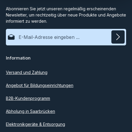
Abonnieren Sie jetzt unseren regelmäßig erscheinenden
Newsletter, um rechtzeitig über neue Produkte und Angebote
informiert zu werden.
E-Mail-Adresse*
Datenschutz
Information
Ich habe die
Datenschutzbestimmungen
zur Kenntnis
genommen und die
AGB
gelesen und bin mit ihnen
einverstanden.
Versand und Zahlung
Angebot für Bildungseinrichtungen
B2B-Kundenprogramm
Abholung in Saarbrücken
Elektronikgeräte & Entsorgung