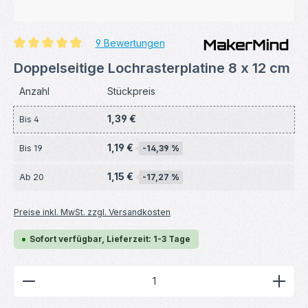
9 Bewertungen
Durchschnittliche Bewertung von 4.89 von 5 Sternen
Doppelseitige Lochrasterplatine 8 x 12 cm
Anzahl
Stückpreis
1,39 €
Bis
4
1,19 €
Bis
19
-14,39 %
1,15 €
Ab
20
-17,27 %
Preise inkl. MwSt. zzgl. Versandkosten
Sofort verfügbar, Lieferzeit: 1-3 Tage
Produkt Anzahl: Gib den gewünschten Wert ein ode