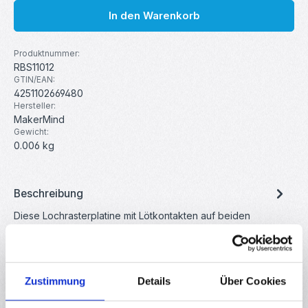
In den Warenkorb
Produktnummer:
RBS11012
GTIN/EAN:
4251102669480
Hersteller:
MakerMind
Gewicht:
0.006 kg
Beschreibung
Diese Lochrasterplatine mit Lötkontakten auf beiden
Seiten eignet sich Ideal für Ihren nächsten Versuchsaufbau!
Die Baute…
Mehr
Eigenschaften
Zustimmung
Details
Über Cookies
Downloads