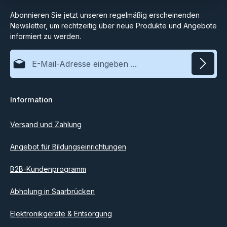
Abonnieren Sie jetzt unseren regelmäßig erscheinenden
Newsletter, um rechtzeitig über neue Produkte und Angebote
informiert zu werden.
E-Mail-Adresse*
Datenschutz
Information
Ich habe die
Datenschutzbestimmungen
zur Kenntnis
genommen und die
AGB
gelesen und bin mit ihnen
einverstanden.
Versand und Zahlung
Angebot für Bildungseinrichtungen
B2B-Kundenprogramm
Abholung in Saarbrücken
Elektronikgeräte & Entsorgung