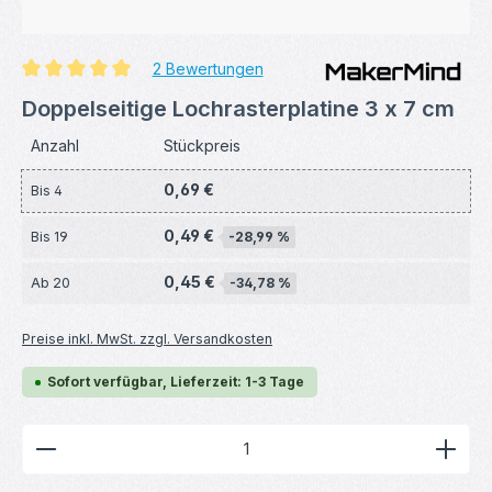
2 Bewertungen
Durchschnittliche Bewertung von 5 von 5 Sternen
Doppelseitige Lochrasterplatine 3 x 7 cm
Anzahl
Stückpreis
0,69 €
Bis
4
0,49 €
Bis
19
-28,99 %
0,45 €
Ab
20
-34,78 %
Preise inkl. MwSt. zzgl. Versandkosten
Sofort verfügbar, Lieferzeit: 1-3 Tage
Produkt Anzahl: Gib den gewünschten Wert ein ode