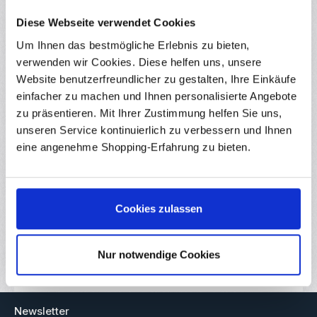
Bewertungen
2
Diese Webseite verwendet Cookies
Um Ihnen das bestmögliche Erlebnis zu bieten,
verwenden wir Cookies. Diese helfen uns, unsere
Website benutzerfreundlicher zu gestalten, Ihre Einkäufe
Produktgalerie überspringen
Ähnliche Produkte
einfacher zu machen und Ihnen personalisierte Angebote
zu präsentieren. Mit Ihrer Zustimmung helfen Sie uns,
unseren Service kontinuierlich zu verbessern und Ihnen
eine angenehme Shopping-Erfahrung zu bieten.
Durchschnittliche Bewertung von 0 von 5
5x Doppelseitige Lochrasterplatine 3 x 7 cm
RBS16262
Diese 5x Lochrasterplatinen mit Lötkontakten auf beiden
Seiten eignen sich Ideal für Ihren nächsten Versuchsaufbau! Die
Cookies zulassen
Bauteile können zügig auf der Leiterplatte aufgelötet werden um
so zum Beispiel eine individuelle Schaltung für Ihren Arduino
Sofort verfügbar
Baustatz zu bauen! Mit den doppelseitigen Lochrasterplatinen
sind Ihren Projekt-Ideen keine grenzen gesetzt! Details
Nur notwendige Cookies
Inhalt:
5 Stück
(0,25 € / 1 Stück)
Doppelseitige Kontakte Rastermaß: 2.54mm Länge: 7cm Breite:
3cm Lieferumfang 5x Doppelseitige Lochrasterplatine
Regulärer Preis:
1,25 €
Ab
Newsletter