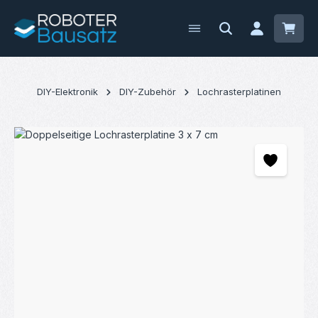
Zum Hauptinhalt springen
Waren
DIY-Elektronik
DIY-Zubehör
Lochrasterplatinen
Bildergalerie überspringen