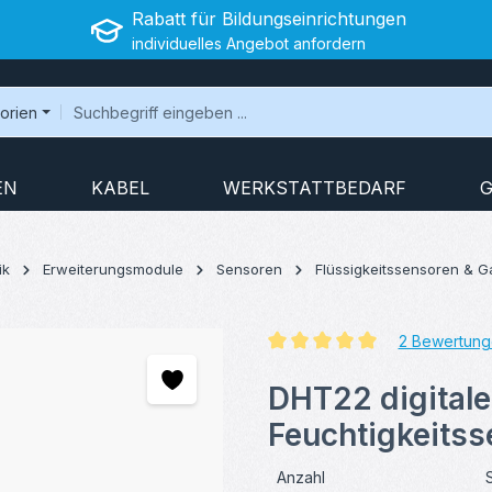
Rabatt für Bildungseinrichtungen
individuelles Angebot anfordern
gorien
EN
KABEL
WERKSTATTBEDARF
G
ik
Erweiterungsmodule
Sensoren
Flüssigkeitssensoren & 
2 Bewertung
Durchschnittliche Bewertung v
DHT22 digitale
Feuchtigkeitss
Anzahl