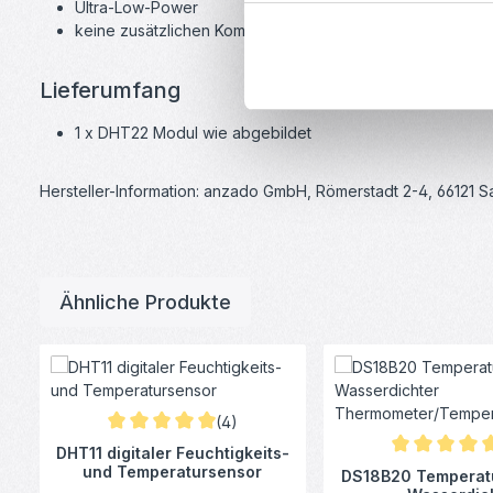
Ultra-Low-Power
keine zusätzlichen Komponenten
Lieferumfang
1 x DHT22 Modul wie abgebildet
Hersteller-Information: anzado GmbH, Römerstadt 2-4, 66121 
Ähnliche Produkte
Produktgalerie überspringen
(4)
Durchschnittliche Bewertung von 5 von 5 Sternen
DHT11 digitaler Feuchtigkeits-
Durchschnittl
und Temperatursensor
DS18B20 Temperatu