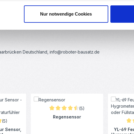
Nur notwendige Cookies
Saarbrücken Deutschland, info@roboter-bausatz.de
(5)
Durchschnittliche Bewertung von 4.6 von 5
Regensensor
(5)
iche Bewertung von 5 von 5 Sternen
Dur
r Sensor,
YL-69 Feu