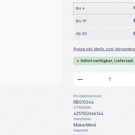
Bis
4
Bis
19
Ab
20
Preise inkl. MwSt. zzgl. Versandko
Sofort verfügbar, Lieferzeit:
Produkt Anzahl: G
Produktnummer:
RBS10244
GTIN/EAN:
4251102666144
Hersteller:
MakerMind
Gewicht: