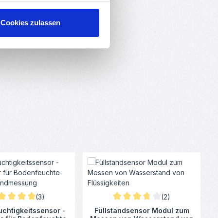
Cookies zulassen
 Sternen
(3)
(2)
chschnittliche Bewertung von 5 von 5 Sternen
Durchschnittliche Bewertung von
chtigkeitssensor -
Füllstandsensor Modul zum