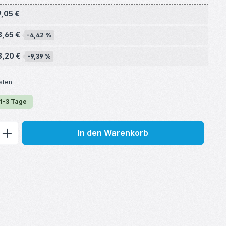
9,05 €
8,65 €
-4,42 %
8,20 €
-9,39 %
sten
 1-3 Tage
ib den gewünschten Wert ein oder benu
In den Warenkorb