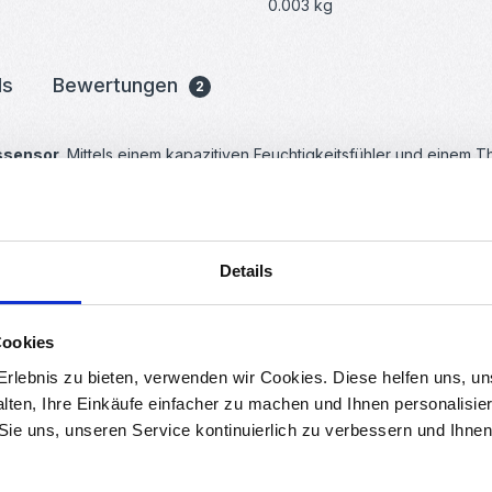
0.003 kg
ds
Bewertungen
2
ssensor
. Mittels einem kapazitiven Feuchtigkeitsfühler und einem T
angspins erforderlich). Der Sensor ist einfach in der Anwendung, b
o Board empfehlen wir die DHT Sensor Library. Der Sensor ist ebenf
Details
Cookies
rlebnis zu bieten, verwenden wir Cookies. Diese helfen uns, u
alten, Ihre Einkäufe einfacher zu machen und Ihnen personalisie
 Sie uns, unseren Service kontinuierlich zu verbessern und Ihn