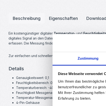
Beschreibung
Eigenschaften
Downloa
Ein kostengünstiger digitaler
Temperatur-
und
Feuchtigkeit
digitales Signal an den Datenpin (es sind keine analogen Eing
erfassen. Die Messung findet alle 2 Sek statt.
Zur einfachen und schnellen Programmierung mit einem Arduin
Zustimmung
Details
Diese Webseite verwendet 
Genauigkeitswert: 0,1
Um Ihnen das bestmögliche E
Feuchtigkeitsbereich :0-100% rF
benutzerfreundlicher zu gest
Temperaturbereich: -40 ~ 80 ℃
Mit Ihrer Zustimmung helfen
Feuchtigkeit Messgenauigkeit: ± 2% rF
Temperatur-Messgenauigkeit: ± 0,5 ℃
Erfahrung zu bieten.
4-Pin-Gehäuse